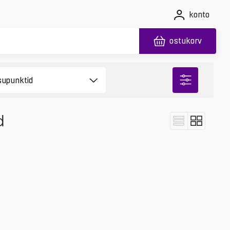
konto
ostukorv
d