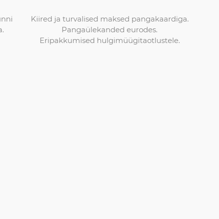
Kiired ja turvalised maksed pangakaardiga.
unni
Pangaülekanded eurodes.
a.
Eripakkumised hulgimüügitaotlustele.