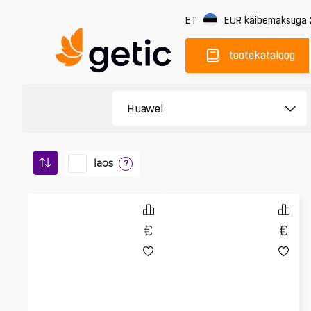
ET
EUR
käibemaksuga
tootekataloog
laos
?