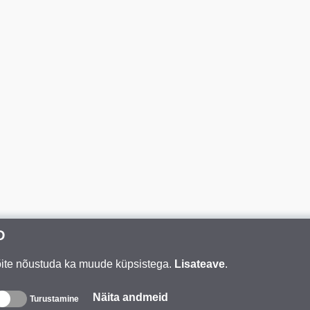
D
Võite nõustuda ka muude küpsistega.
Lisateave
.
Näita andmeid
Turustamine