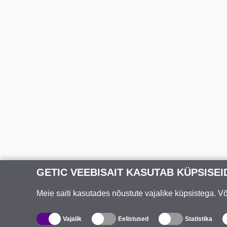
GETIC VEEBISAIT KASUTAB KÜPSISEI
Meie saiti kasutades nõustute vajalike küpsistega. 
Vajalik
Eelistused
Statistika