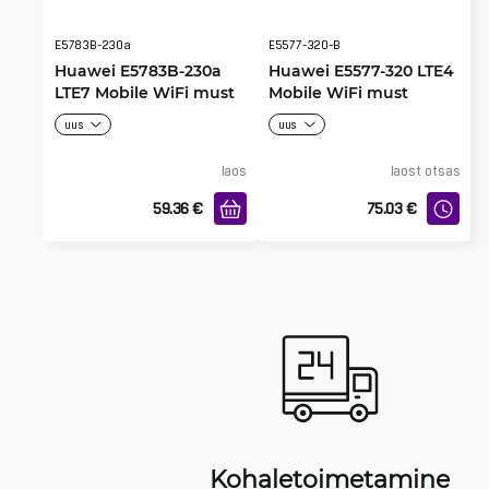
E5783B-230a
E5577-320-B
Huawei E5783B-230a
Huawei E5577-320 LTE4
LTE7 Mobile WiFi must
Mobile WiFi must
uus
uus
laos
laost otsas
59.36
€
75.03
€
Kohaletoimetamine