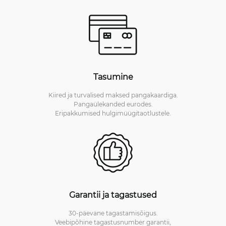
Tasumine
Kiired ja turvalised maksed pangakaardiga.
Pangaülekanded eurodes.
Eripakkumised hulgimüügitaotlustele.
Garantii ja tagastused
30-päevane tagastamisõigus.
Veebipõhine tagastusnumber garantii,