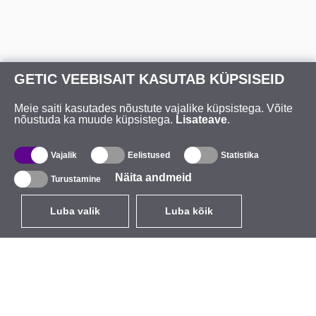
GETIC VEEBISAIT KASUTAB KÜPSISEID
Meie saiti kasutades nõustute vajalike küpsistega. Võite
nõustuda ka muude küpsistega.
Lisateave
.
Vajalik
Eelistused
Statistika
Näita andmeid
Turustamine
Luba valik
Luba kõik
ET
EUR
käibemaksuga 24%
,
Eesti