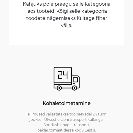
Kahjuks pole praegu selle kategooria
laos tooteid. Kõigi selle kategooria
toodete nägemiseks lülitage filter
välja.
Kohaletoimetamine
Tellimused väljastatakse tööpäevadel 24 tunni
jooksul. Uksest ukseni transport kulleriga.
Soodushinnaga transport
pakiautomaatidesse kogu Eestis.