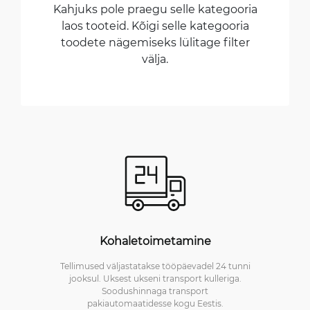
Kahjuks pole praegu selle kategooria
laos tooteid. Kõigi selle kategooria
toodete nägemiseks lülitage filter
välja.
Kohaletoimetamine
Tellimused väljastatakse tööpäevadel 24 tunni
jooksul. Uksest ukseni transport kulleriga.
Soodushinnaga transport
pakiautomaatidesse kogu Eestis.