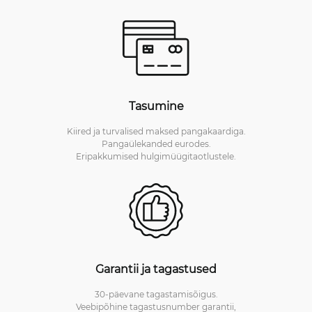
Tasumine
Kiired ja turvalised maksed pangakaardiga.
Pangaülekanded eurodes.
Eripakkumised hulgimüügitaotlustele.
Garantii ja tagastused
30-päevane tagastamisõigus.
Veebipõhine tagastusnumber garantii,