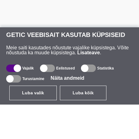
GETIC VEEBISAIT KASUTAB KÜPSISEID
Meie saiti kasutades nõustute vajalike küpsistega. Võite
nõustuda ka muude küpsistega.
Lisateave
.
Vajalik
Eelistused
Statistika
Näita andmeid
Turustamine
Luba valik
Luba kõik
ET
EUR
käibemaksuga 24%
,
Eesti