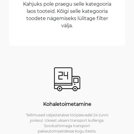
Kahjuks pole praegu selle kategooria
laos tooteid. Kõigi selle kategooria
toodete nägemiseks lülitage filter
välja.
Kohaletoimetamine
Tellimused väljastatakse tööpäevadel 24 tunni
jooksul. Uksest ukseni transport kulleriga.
Soodushinnaga transport
pakiautomaatidesse kogu Eestis.