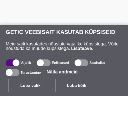
GETIC VEEBISAIT KASUTAB KÜPSISEID
Meie saiti kasutades nõustute vajalike küpsistega. Võite
nõustuda ka muude küpsistega.
Lisateave
.
Vajalik
Eelistused
Statistika
Näita andmeid
Turustamine
Luba valik
Luba kõik
ET
EUR
käibemaksuga 24%
,
Eesti