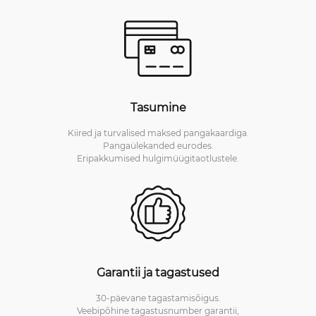
Tasumine
Kiired ja turvalised maksed pangakaardiga.
Pangaülekanded eurodes.
Eripakkumised hulgimüügitaotlustele.
Garantii ja tagastused
30-päevane tagastamisõigus.
Veebipõhine tagastusnumber garantii,