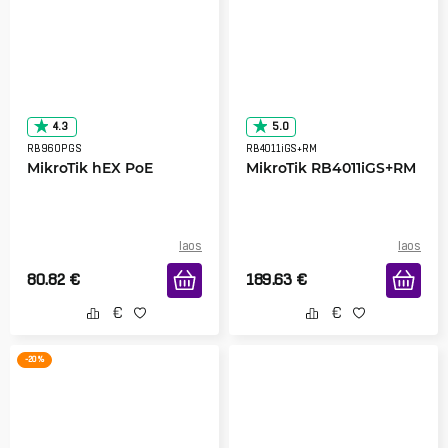
4.3
5.0
RB960PGS
RB4011iGS+RM
MikroTik hEX PoE
MikroTik RB4011iGS+RM
laos
laos
80.82
€
189.63
€
-20 %