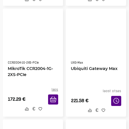
CCR2004-1G-2XS-PCIe
UXG-Max
MikroTik CCR2004-1G-
Ubiquiti Gateway Max
2XS-PCIe
laos
laost otsas
172.29
€
221.58
€