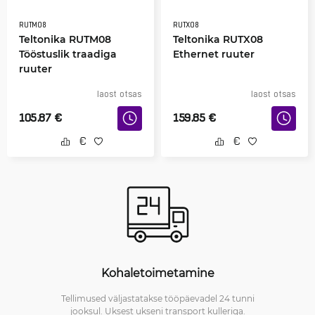
RUTM08
RUTX08
Teltonika RUTM08
Teltonika RUTX08
Tööstuslik traadiga
Ethernet ruuter
ruuter
laost otsas
laost otsas
105.87
€
159.85
€
Kohaletoimetamine
Tellimused väljastatakse tööpäevadel 24 tunni
jooksul. Uksest ukseni transport kulleriga.