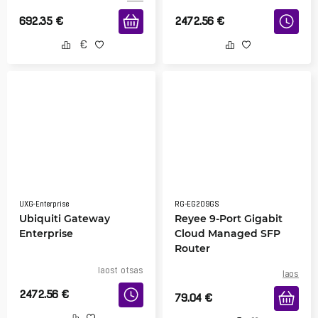
692.35
€
2472.56
€
UXG-Enterprise
RG-EG209GS
Ubiquiti Gateway
Reyee 9-Port Gigabit
Enterprise
Cloud Managed SFP
Router
laost otsas
laos
2472.56
€
79.04
€