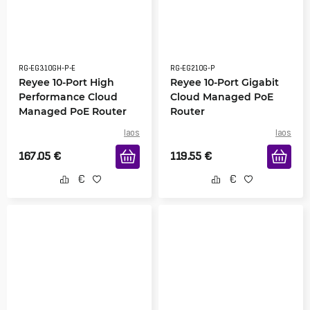
RG-EG310GH-P-E
RG-EG210G-P
Reyee 10-Port High
Reyee 10-Port Gigabit
Performance Cloud
Cloud Managed PoE
Managed PoE Router
Router
laos
laos
167.05
€
119.55
€