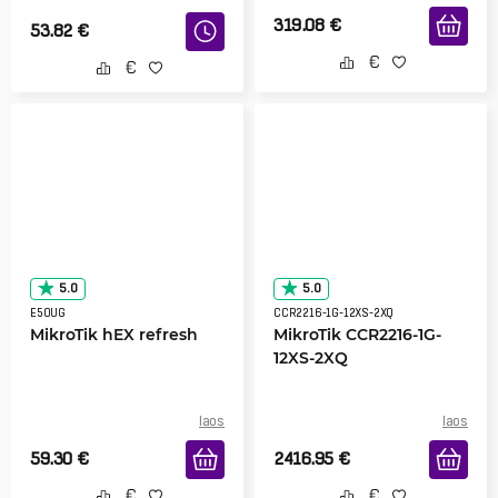
319.08
€
53.82
€
5.0
5.0
E50UG
CCR2216-1G-12XS-2XQ
MikroTik hEX refresh
MikroTik CCR2216-1G-
12XS-2XQ
laos
laos
59.30
€
2416.95
€