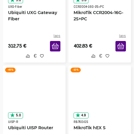
5.0
5.0
UXG-Fiber
CCR2004-16G-2S+PC
Ubiquiti UXG Gateway
MikroTik CCR2004-16G-
Fiber
2S+PC
laos
laos
312.75
€
402.83
€
-49 %
-10 %
5.0
4.9
UISP-R
RB760iGS
Ubiquiti UISP Router
MikroTik hEX S