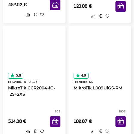
452.02
€
120.06
€
5.0
4.8
CCR2004-1G-12S+2XS
L009UiGS-RM
MikroTik CCR2004-1G-
MikroTik L009UiGS-RM
12S+2XS
laos
laos
514.38
€
102.87
€