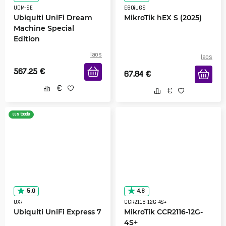
UDM-SE
E60iUGS
Ubiquiti UniFi Dream
MikroTik hEX S (2025)
Machine Special
Edition
laos
laos
567.25
€
67.84
€
uus toode
5.0
4.8
UX7
CCR2116-12G-4S+
Ubiquiti UniFi Express 7
MikroTik CCR2116-12G-
4S+