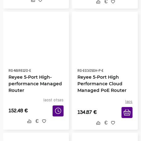
RG-NBR6120-E
RG-EG305GH-P-E
Reyee 5-Port High-
Reyee 5-Port High
performance Managed
Performance Cloud
Router
Managed PoE Router
laost otsas
laos
152.48
€
134.87
€