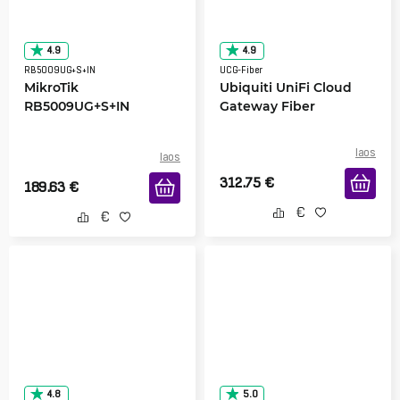
4.9
4.9
RB5009UG+S+IN
UCG-Fiber
MikroTik
Ubiquiti UniFi Cloud
RB5009UG+S+IN
Gateway Fiber
laos
laos
312.75
€
189.63
€
4.8
5.0