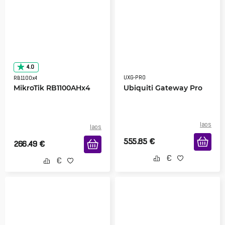
4.0
UXG-PRO
RB1100x4
MikroTik RB1100AHx4
Ubiquiti Gateway Pro
laos
laos
555.85
€
266.49
€