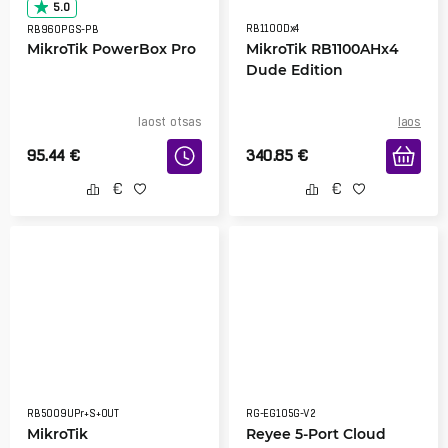
5.0
RB1100Dx4
RB960PGS-PB
MikroTik PowerBox Pro
MikroTik RB1100AHx4
Dude Edition
laost otsas
laos
95.44
€
340.85
€
RB5009UPr+S+OUT
RG-EG105G-V2
MikroTik
Reyee 5-Port Cloud