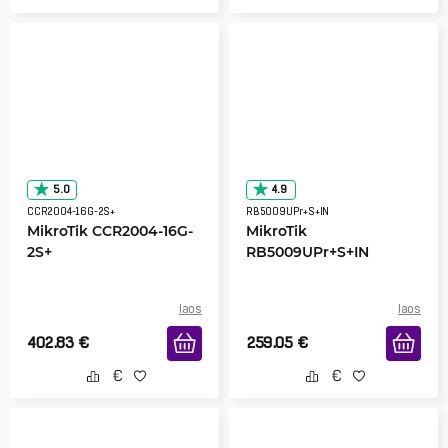
5.0
4.9
CCR2004-16G-2S+
RB5009UPr+S+IN
MikroTik CCR2004-16G-
MikroTik
2S+
RB5009UPr+S+IN
laos
laos
402.83
€
259.05
€