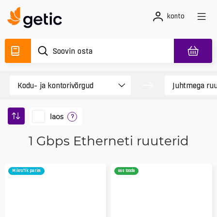
konto
laos
?
1 Gbps Etherneti ruuterid
MikroTik parim
uus toode