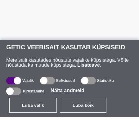
GETIC VEEBISAIT KASUTAB KÜPSISEID
Meie saiti kasutades nõustute vajalike küpsistega. Võite
nõustuda ka muude küpsistega.
Lisateave
.
Vajalik
Eelistused
Statistika
Näita andmeid
Turustamine
Luba valik
Luba kõik