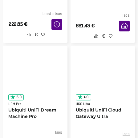
laost otsas
laos
222.85
€
861.43
€
5.0
4.9
UDM-Pro
UCG-Ultra
Ubiquiti UniFi Dream
Ubiquiti UniFi Cloud
Machine Pro
Gateway Ultra
laos
laos