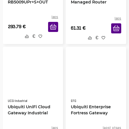
RB5009UPr+S+OUT
Managed Router
laos
laos
293.79
€
61.31
€
UCG-Industrial
EFG
Ubiquiti UniFi Cloud
Ubiquiti Enterprise
Gateway Industrial
Fortress Gateway
laos
laost otsas