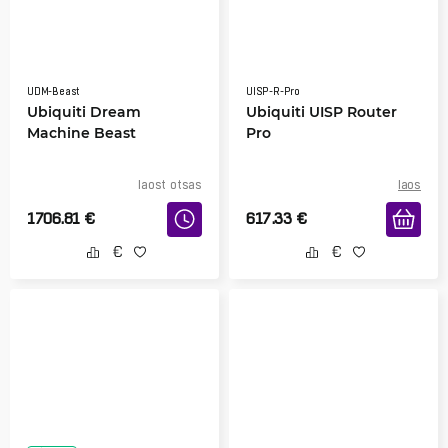
UDM-Beast
UISP-R-Pro
Ubiquiti Dream
Ubiquiti UISP Router
Machine Beast
Pro
laost otsas
laos
1706.81
€
617.33
€