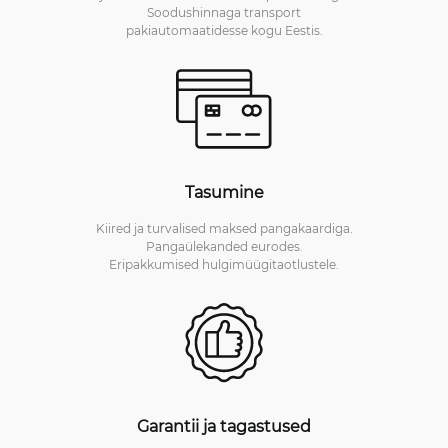
Soodushinnaga transport
pakiautomaatidesse kogu Eestis.
Tasumine
Kiired ja turvalised maksed pangakaardiga.
Pangaülekanded eurodes.
Eripakkumised hulgimüügitaotlustele.
Garantii ja tagastused