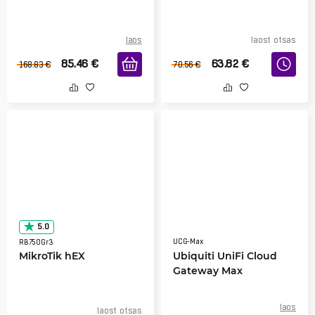
laos
laost otsas
85.46
€
63.82
€
168.83
€
70.56
€
5.0
UCG-Max
RB750Gr3
MikroTik hEX
Ubiquiti UniFi Cloud
Gateway Max
laos
laost otsas