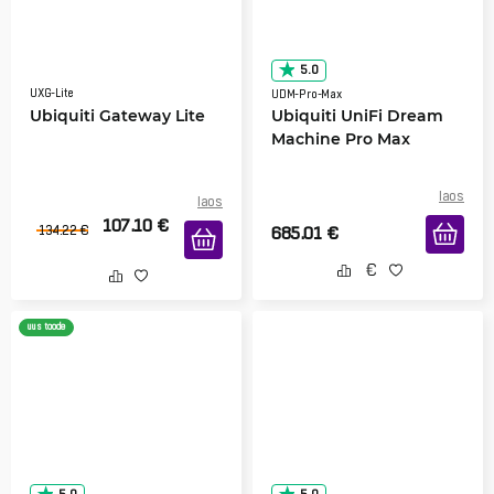
5.0
UXG-Lite
UDM-Pro-Max
Ubiquiti Gateway Lite
Ubiquiti UniFi Dream
Machine Pro Max
laos
laos
107.10
€
134.22
€
685.01
€
uus toode