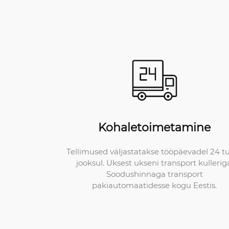
Kohaletoimetamine
Tellimused väljastatakse tööpäevadel 24 t
jooksul. Uksest ukseni transport kullerig
Soodushinnaga transport
pakiautomaatidesse kogu Eestis.