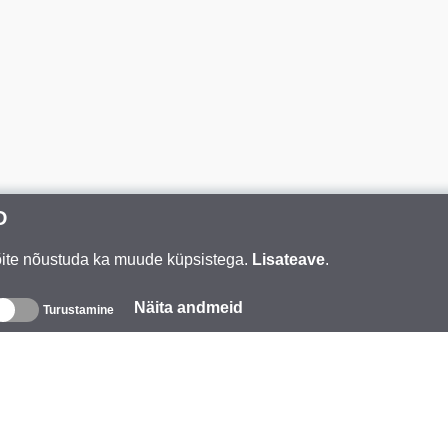
D
Võite nõustuda ka muude küpsistega.
Lisateave
.
Näita andmeid
Turustamine
eave