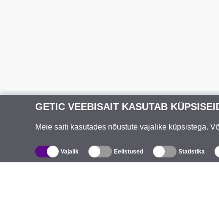
GETIC VEEBISAIT KASUTAB KÜPSISEI
Meie saiti kasutades nõustute vajalike küpsistega. 
Vajalik
Eelistused
Statistika
Kataloog
T