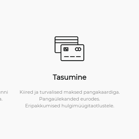
Tasumine
Kiired ja turvalised maksed pangakaardiga.
unni
Pangaülekanded eurodes.
a.
Eripakkumised hulgimüügitaotlustele.