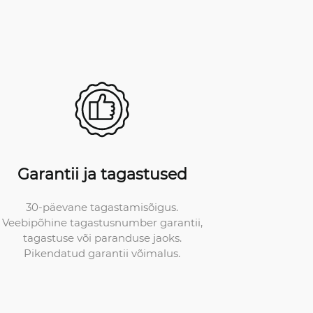
Garantii ja tagastused
30-päevane tagastamisõigus.
Veebipõhine tagastusnumber garantii,
tagastuse või paranduse jaoks.
Pikendatud garantii võimalus.