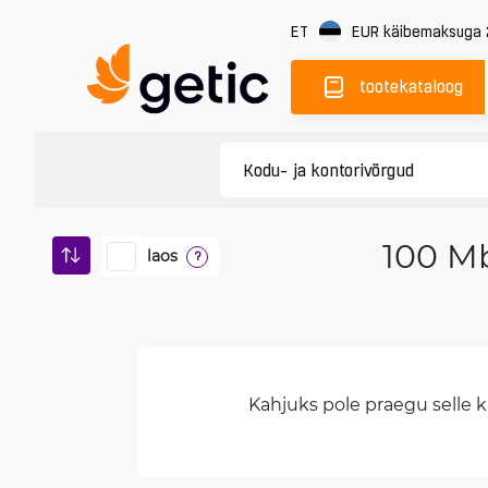
ET
EUR
käibemaksuga
tootekataloog
100 Mb
laos
?
Kahjuks pole praegu selle ka