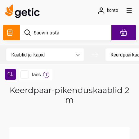
konto
laos
?
Keerdpaar-pikenduskaablid 2
m