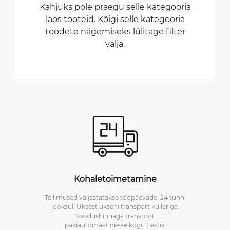
Kahjuks pole praegu selle kategooria
laos tooteid. Kõigi selle kategooria
toodete nägemiseks lülitage filter
välja.
Kohaletoimetamine
Tellimused väljastatakse tööpäevadel 24 tunni
jooksul. Uksest ukseni transport kulleriga.
Soodushinnaga transport
pakiautomaatidesse kogu Eestis.