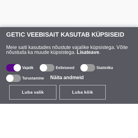
GETIC VEEBISAIT KASUTAB KÜPSISEID
Meie saiti kasutades nõustute vajalike küpsistega. Võite
nõustuda ka muude küpsistega.
Lisateave
.
Vajalik
Eelistused
Statistika
Näita andmeid
Turustamine
Luba valik
Luba kõik
ET
EUR
käibemaksuga 24%
,
Eesti