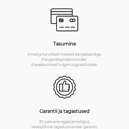
Tasumine
Kiired ja turvalised maksed pangakaardiga.
Pangaülekanded eurodes.
Eripakkumised hulgimüügitaotlustele.
Garantii ja tagastused
30-päevane tagastamisõigus.
Veebipõhine tagastusnumber garantii,