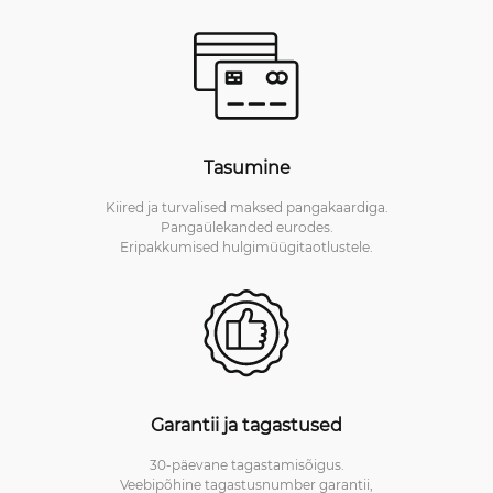
Tasumine
Kiired ja turvalised maksed pangakaardiga.
Pangaülekanded eurodes.
Eripakkumised hulgimüügitaotlustele.
Garantii ja tagastused
30-päevane tagastamisõigus.
Veebipõhine tagastusnumber garantii,