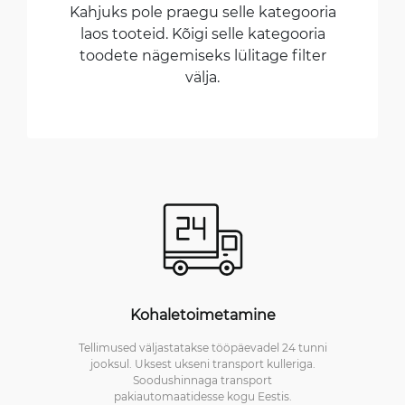
Kahjuks pole praegu selle kategooria
laos tooteid. Kõigi selle kategooria
toodete nägemiseks lülitage filter
välja.
Kohaletoimetamine
Tellimused väljastatakse tööpäevadel 24 tunni
jooksul. Uksest ukseni transport kulleriga.
Soodushinnaga transport
pakiautomaatidesse kogu Eestis.