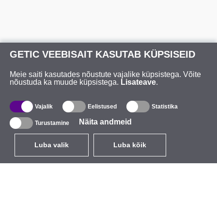
GETIC VEEBISAIT KASUTAB KÜPSISEID
Meie saiti kasutades nõustute vajalike küpsistega. Võite
nõustuda ka muude küpsistega.
Lisateave
.
Vajalik
Eelistused
Statistika
Näita andmeid
Turustamine
Luba valik
Luba kõik
ET
EUR
käibemaksuga 24%
,
Eesti