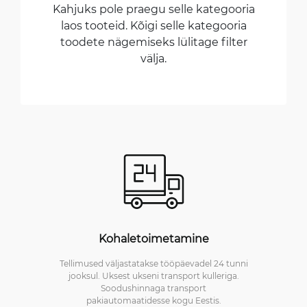
Kahjuks pole praegu selle kategooria
laos tooteid. Kõigi selle kategooria
toodete nägemiseks lülitage filter
välja.
Kohaletoimetamine
Tellimused väljastatakse tööpäevadel 24 tunni
jooksul. Uksest ukseni transport kulleriga.
Soodushinnaga transport
pakiautomaatidesse kogu Eestis.