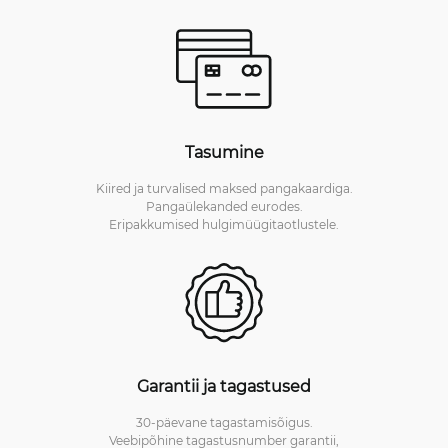
Tasumine
Kiired ja turvalised maksed pangakaardiga.
Pangaülekanded eurodes.
Eripakkumised hulgimüügitaotlustele.
Garantii ja tagastused
30-päevane tagastamisõigus.
Veebipõhine tagastusnumber garantii,