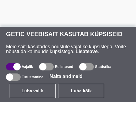
GETIC VEEBISAIT KASUTAB KÜPSISEID
Meie saiti kasutades nõustute vajalike küpsistega. Võite
nõustuda ka muude küpsistega.
Lisateave
.
Vajalik
Eelistused
Statistika
Näita andmeid
Turustamine
Luba valik
Luba kõik
ET
EUR
käibemaksuga 24%
,
Eesti