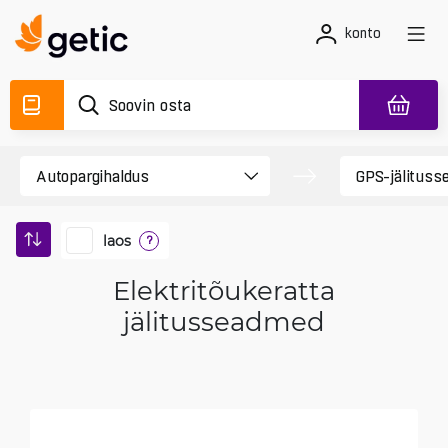
konto
laos
?
Elektritõukeratta
jälitusseadmed