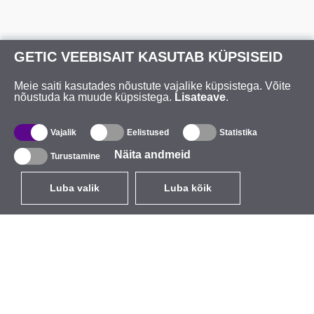
GETIC VEEBISAIT KASUTAB KÜPSISEID
Meie saiti kasutades nõustute vajalike küpsistega. Võite
nõustuda ka muude küpsistega.
Lisateave
.
Vajalik
Eelistused
Statistika
Näita andmeid
Turustamine
Luba valik
Luba kõik
ET
EUR
käibemaksuga 24%
,
Eesti