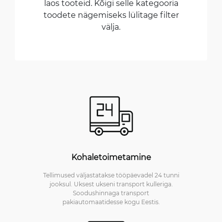
laos tooteid. Kõigi selle kategooria
toodete nägemiseks lülitage filter
välja.
Kohaletoimetamine
Tellimused väljastatakse tööpäevadel 24 tunni
jooksul. Uksest ukseni transport kulleriga.
Soodushinnaga transport
pakiautomaatidesse kogu Eestis.