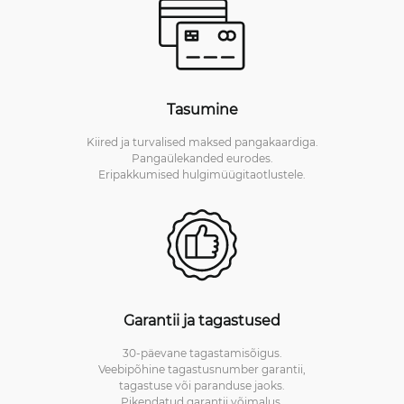
Tasumine
Kiired ja turvalised maksed pangakaardiga.
Pangaülekanded eurodes.
Eripakkumised hulgimüügitaotlustele.
Garantii ja tagastused
30-päevane tagastamisõigus.
Veebipõhine tagastusnumber garantii,
tagastuse või paranduse jaoks.
Pikendatud garantii võimalus.