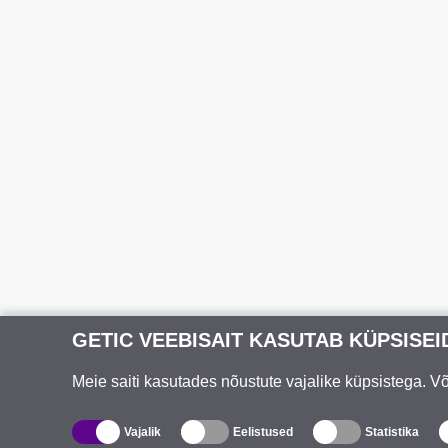
GETIC VEEBISAIT KASUTAB KÜPSISEI
Meie saiti kasutades nõustute vajalike küpsistega. 
Vajalik
Eelistused
Statistika