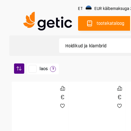
ET
EUR
käibemaksuga
tootekataloog
laos
?