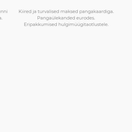
Kiired ja turvalised maksed pangakaardiga.
unni
Pangaülekanded eurodes.
a.
Eripakkumised hulgimüügitaotlustele.