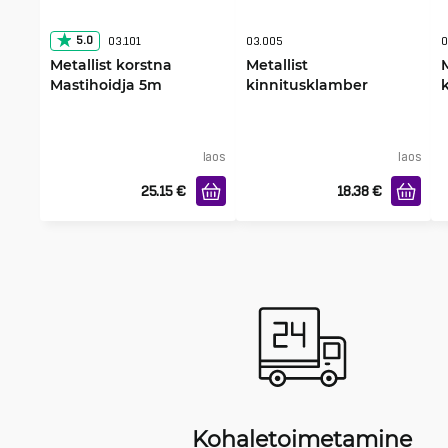
5.0
03.101
03.005
0
Metallist korstna
Metallist
Mastihoidja 5m
kinnitusklamber
mastile 20 cm, 2-pakk
laos
laos
25.15
€
18.38
€
Kohaletoimetamine