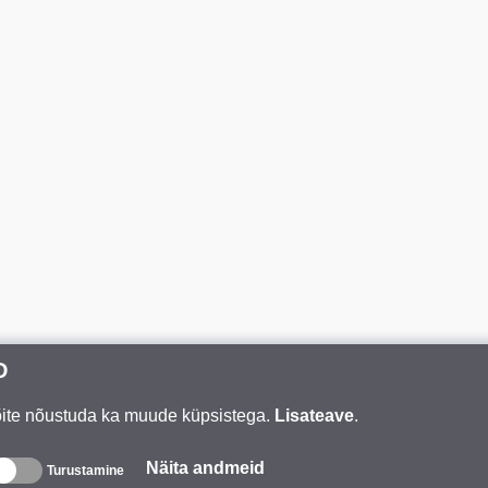
D
Võite nõustuda ka muude küpsistega.
Lisateave
.
Näita andmeid
Turustamine