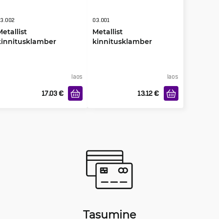
3.002
03.001
Metallist
Metallist
kinnitusklamber
kinnitusklamber
mastile 15 cm, 2-pakk
mastile 7 cm, 2-pakk
laos
laos
17.03
€
13.12
€
Tasumine