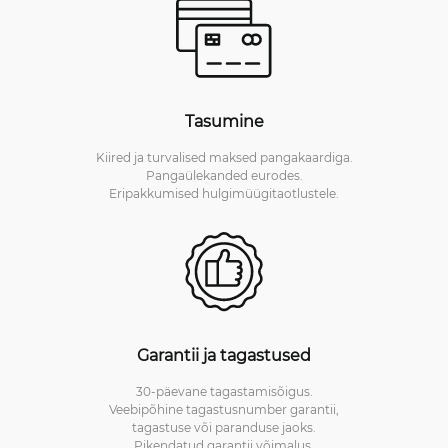
Tasumine
Kiired ja turvalised maksed pangakaardiga.
Pangaülekanded eurodes.
Eripakkumised hulgimüügitaotlustele.
Garantii ja tagastused
30-päevane tagastamisõigus.
Veebipõhine tagastusnumber garantii,
tagastuse või paranduse jaoks.
Pikendatud garantii võimalus.