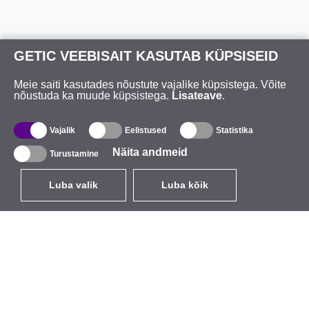
GETIC VEEBISAIT KASUTAB KÜPSISEID
Meie saiti kasutades nõustute vajalike küpsistega. Võite
nõustuda ka muude küpsistega.
Lisateave
.
Vajalik
Eelistused
Statistika
Näita andmeid
Turustamine
Luba valik
Luba kõik
ET
EUR
käibemaksuga 24%
,
Eesti