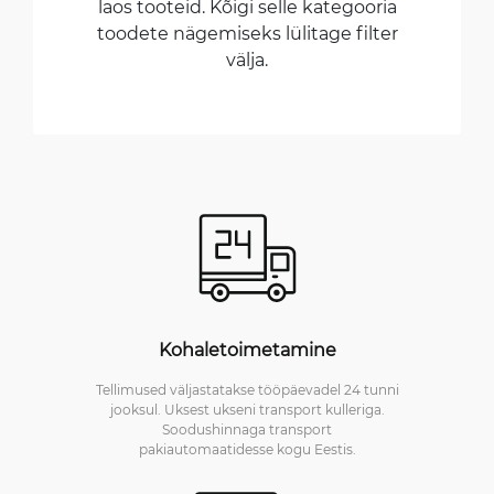
laos tooteid. Kõigi selle kategooria
toodete nägemiseks lülitage filter
välja.
Kohaletoimetamine
Tellimused väljastatakse tööpäevadel 24 tunni
jooksul. Uksest ukseni transport kulleriga.
Soodushinnaga transport
pakiautomaatidesse kogu Eestis.