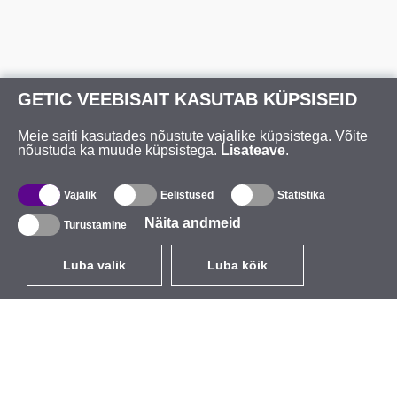
GETIC VEEBISAIT KASUTAB KÜPSISEID
Meie saiti kasutades nõustute vajalike küpsistega. Võite
nõustuda ka muude küpsistega.
Lisateave
.
Vajalik
Eelistused
Statistika
Näita andmeid
Turustamine
Luba valik
Luba kõik
ET
EUR
käibemaksuga 24%
,
Eesti