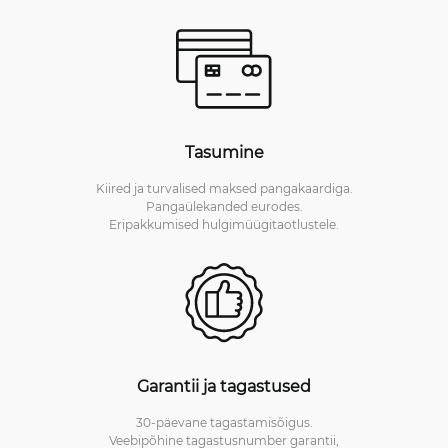
Tasumine
Kiired ja turvalised maksed pangakaardiga.
Pangaülekanded eurodes.
Eripakkumised hulgimüügitaotlustele.
Garantii ja tagastused
30-päevane tagastamisõigus.
Veebipõhine tagastusnumber garantii,