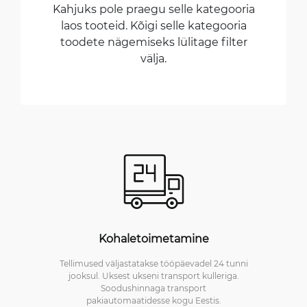
Kahjuks pole praegu selle kategooria
laos tooteid. Kõigi selle kategooria
toodete nägemiseks lülitage filter
välja.
Kohaletoimetamine
Tellimused väljastatakse tööpäevadel 24 tunni
jooksul. Uksest ukseni transport kulleriga.
Soodushinnaga transport
pakiautomaatidesse kogu Eestis.