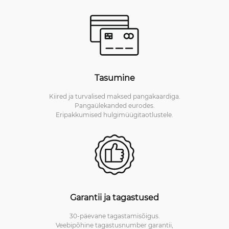
Tasumine
Kiired ja turvalised maksed pangakaardiga.
Pangaülekanded eurodes.
Eripakkumised hulgimüügitaotlustele.
Garantii ja tagastused
30-päevane tagastamisõigus.
Veebipõhine tagastusnumber garantii,