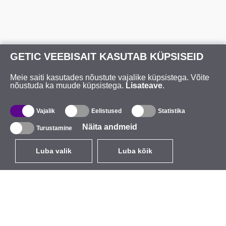
GETIC VEEBISAIT KASUTAB KÜPSISEID
Meie saiti kasutades nõustute vajalike küpsistega. Võite
nõustuda ka muude küpsistega.
Lisateave
.
Vajalik
Eelistused
Statistika
Näita andmeid
Turustamine
Luba valik
Luba kõik
ET
EUR
käibemaksuga 24%
,
Eesti