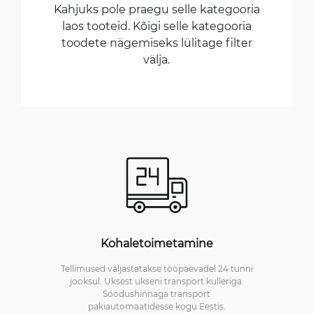
Kahjuks pole praegu selle kategooria
laos tooteid. Kõigi selle kategooria
toodete nägemiseks lülitage filter
välja.
Kohaletoimetamine
Tellimused väljastatakse tööpäevadel 24 tunni
jooksul. Uksest ukseni transport kulleriga.
Soodushinnaga transport
pakiautomaatidesse kogu Eestis.