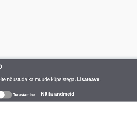
D
Võite nõustuda ka muude küpsistega.
Lisateave
.
Näita andmeid
Turustamine
eave