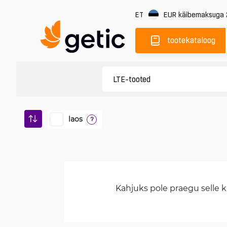
ET
EUR
käibemaksuga
tootekataloog
laos
?
Kahjuks pole praegu selle ka