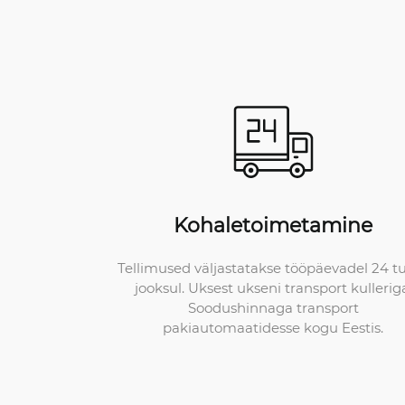
Kohaletoimetamine
Tellimused väljastatakse tööpäevadel 24 t
jooksul. Uksest ukseni transport kullerig
Soodushinnaga transport
pakiautomaatidesse kogu Eestis.