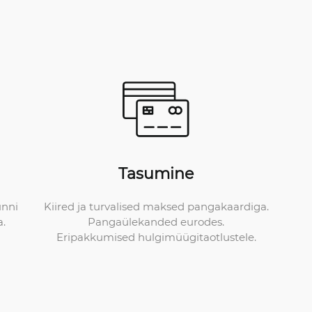
Tasumine
Kiired ja turvalised maksed pangakaardiga.
unni
Pangaülekanded eurodes.
a.
Eripakkumised hulgimüügitaotlustele.