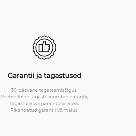
Garantii ja tagastused
30-päevane tagastamisõigus.
Veebipõhine tagastusnumber garantii,
tagastuse või paranduse jaoks.
Pikendatud garantii võimalus.