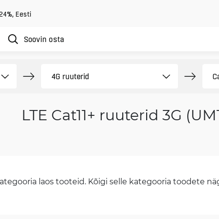
 24%
,
Eesti
LTE Cat11+ ruuterid 3G (UM
tegooria laos tooteid. Kõigi selle kategooria toodete näge