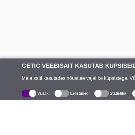
GETIC VEEBISAIT KASUTAB KÜPSISEI
Meie saiti kasutades nõustute vajalike küpsistega. 
Vajalik
Eelistused
Statistika
Kataloog
T