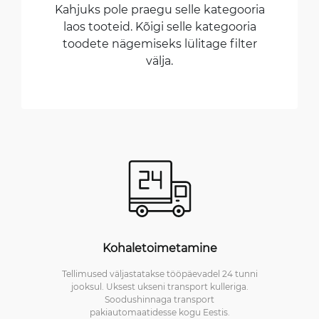
Kahjuks pole praegu selle kategooria
laos tooteid. Kõigi selle kategooria
toodete nägemiseks lülitage filter
välja.
Kohaletoimetamine
Tellimused väljastatakse tööpäevadel 24 tunni
jooksul. Uksest ukseni transport kulleriga.
Soodushinnaga transport
pakiautomaatidesse kogu Eestis.