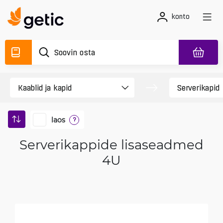
konto
laos
?
Serverikappide lisaseadmed
4U