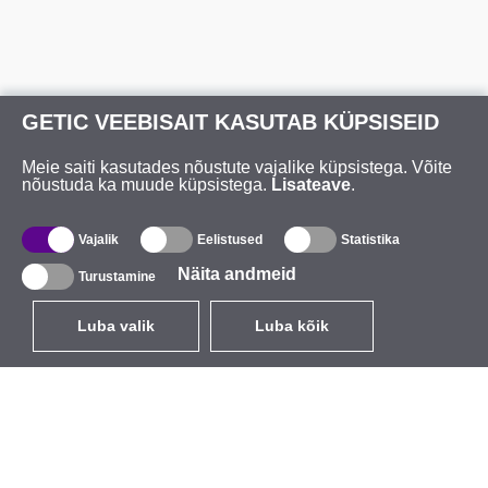
GETIC VEEBISAIT KASUTAB KÜPSISEID
Meie saiti kasutades nõustute vajalike küpsistega. Võite
nõustuda ka muude küpsistega.
Lisateave
.
Vajalik
Eelistused
Statistika
Näita andmeid
Turustamine
Luba valik
Luba kõik
ET
EUR
käibemaksuga 24%
,
Eesti