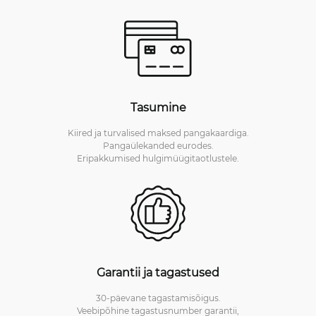
Tasumine
Kiired ja turvalised maksed pangakaardiga.
Pangaülekanded eurodes.
Eripakkumised hulgimüügitaotlustele.
Garantii ja tagastused
30-päevane tagastamisõigus.
Veebipõhine tagastusnumber garantii,