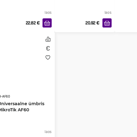
laos
laos
22.82
€
20.92
€
H-AF60
Universaalne ümbris
MikroTik AF60
mudelitele
laos