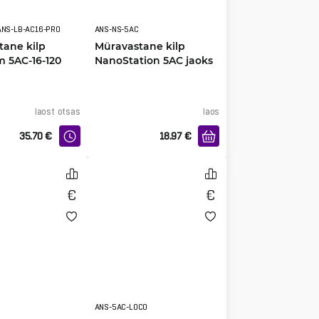
ANS-LB-AC16-PRO
ANS-NS-5AC
tane kilp
Müravastane kilp
 5AC-16-120
NanoStation 5AC jaoks
ks
laost otsas
laos
35.70
€
18.97
€
ANS-5AC-LOCO