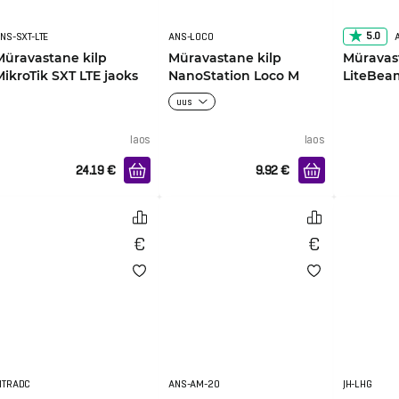
5.0
NS-SXT-LTE
ANS-LOCO
Müravastane kilp
Müravastane kilp
Müravas
MikroTik SXT LTE jaoks
NanoStation Loco M
LiteBeam
jaoks
PRO jao
uus
laos
laos
24.19
€
9.92
€
MTRADC
ANS-AM-20
JH-LHG