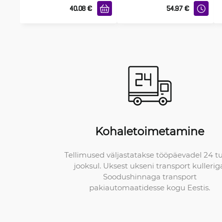
40.08
€
54.97
€
Kohaletoimetamine
Tellimused väljastatakse tööpäevadel 24 t
jooksul. Uksest ukseni transport kullerig
Soodushinnaga transport
pakiautomaatidesse kogu Eestis.