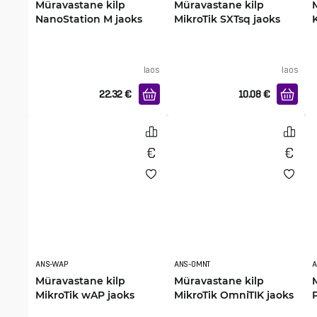
Müravastane kilp
Müravastane kilp
NanoStation M jaoks
MikroTik SXTsq jaoks
laos
laos
22.32
€
10.08
€
ANS-WAP
ANS-OMNT
A
Müravastane kilp
Müravastane kilp
MikroTik wAP jaoks
MikroTik OmniTIK jaoks