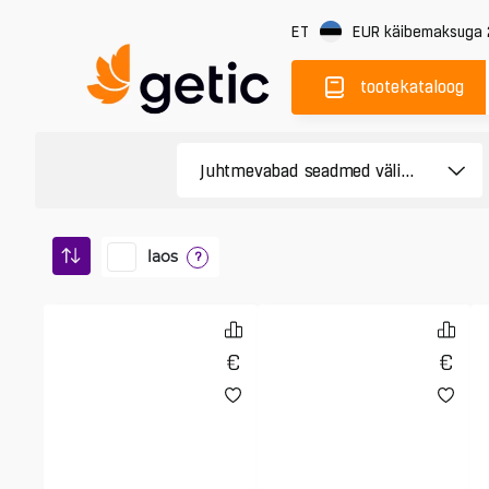
ET
EUR
käibemaksuga
tootekataloog
laos
?