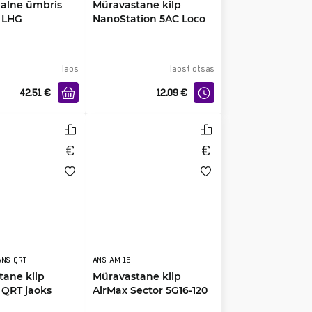
aalne ümbris
Müravastane kilp
k LHG
NanoStation 5AC Loco
ele
jaoks
laos
laost otsas
42.51
€
12.09
€
ANS-QRT
ANS-AM-16
tane kilp
Müravastane kilp
 QRT jaoks
AirMax Sector 5G16-120
jaoks