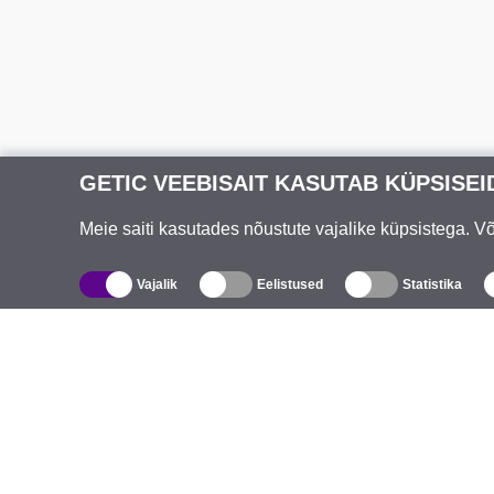
GETIC VEEBISAIT KASUTAB KÜPSISEI
Meie saiti kasutades nõustute vajalike küpsistega. 
Vajalik
Eelistused
Statistika
Kataloog
T
Juhtmevabad seadmed välitingimustesse
E
Sisseehitatavad antennid
K
WiFi 5
S