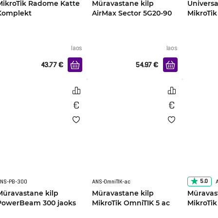
MikroTik Radome Katte
Müravastane kilp
Univers
Komplekt
AirMax Sector 5G20-90
MikroTi
jaoks
mudelit
laos
laos
43.77
€
54.97
€
5.0
NS-PB-300
ANS-OmniTIK-ac
Müravastane kilp
Müravastane kilp
Müravas
PowerBeam 300 jaoks
MikroTik OmniTIK 5 ac
MikroTik
jaoks