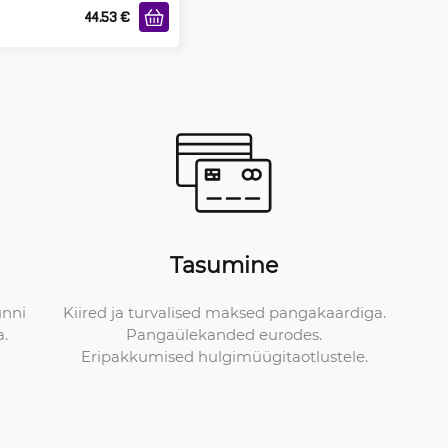
44.53
€
Tasumine
Kiired ja turvalised maksed pangakaardiga.
unni
Pangaülekanded eurodes.
a.
Eripakkumised hulgimüügitaotlustele.