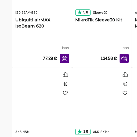
5.0
ISO-BEAM-620
Sleeve30
A
Ubiquiti airMAX
MikroTik Sleeve30 Kit
IsoBeam 620
laos
laos
77.29
€
134.56
€
3.0
ANS-NSM
ANS-SXTsq