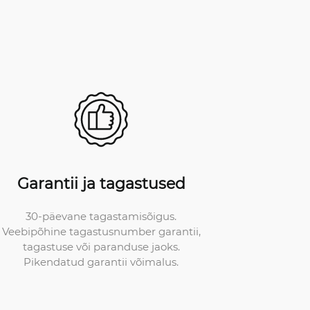
Garantii ja tagastused
30-päevane tagastamisõigus.
Veebipõhine tagastusnumber garantii,
tagastuse või paranduse jaoks.
Pikendatud garantii võimalus.