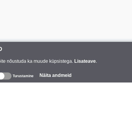
D
Võite nõustuda ka muude küpsistega.
Lisateave
.
Näita andmeid
Turustamine
eave
ttevõttest
aubamärk
ündmused