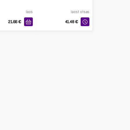
laos
laost otsas
21.66
€
41.48
€