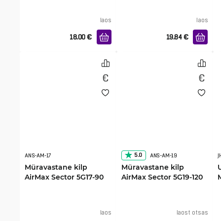
laos
laos
18.00
€
19.84
€
5.0
ANS-AM-17
ANS-AM-19
J
Müravastane kilp
Müravastane kilp
AirMax Sector 5G17-90
AirMax Sector 5G19-120
jaoks
jaoks
laos
laost otsas