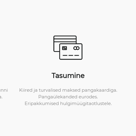
Tasumine
Kiired ja turvalised maksed pangakaardiga.
unni
Pangaülekanded eurodes.
a.
Eripakkumised hulgimüügitaotlustele.