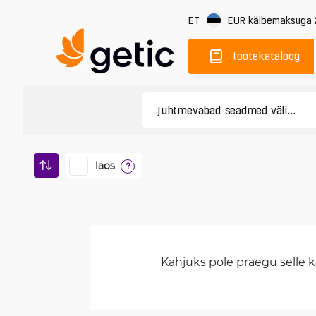
ET
EUR
käibemaksuga
tootekataloog
laos
?
Kahjuks pole praegu selle ka