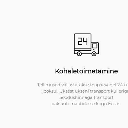
Kohaletoimetamine
Tellimused väljastatakse tööpäevadel 24 t
jooksul. Uksest ukseni transport kullerig
Soodushinnaga transport
pakiautomaatidesse kogu Eestis.