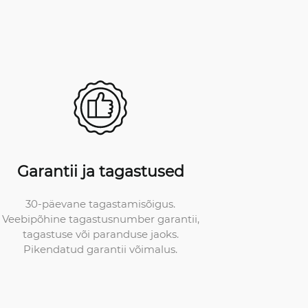
Garantii ja tagastused
30-päevane tagastamisõigus.
Veebipõhine tagastusnumber garantii,
tagastuse või paranduse jaoks.
Pikendatud garantii võimalus.