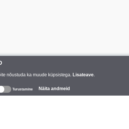
D
Võite nõustuda ka muude küpsistega.
Lisateave
.
Näita andmeid
Turustamine
eave