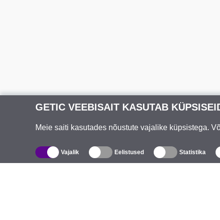
GETIC VEEBISAIT KASUTAB KÜPSISEI
Meie saiti kasutades nõustute vajalike küpsistega. 
Vajalik
Eelistused
Statistika
Kataloog
T