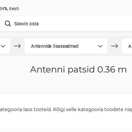
 24%
,
Eesti
Antenni patsid 0.36 m
tegooria laos tooteid. Kõigi selle kategooria toodete näge