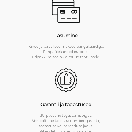
Tasumine
Kiired ja turvalised maksed pangakaardiga.
Pangaülekanded eurodes.
Eripakkumised hulgimüügitaotlustele.
Garantii ja tagastused
30-päevane tagastamisõigus.
Veebipõhine tagastusnumber garantii,
tagastuse või paranduse jaoks.
Pikendatud garantii võimalus.