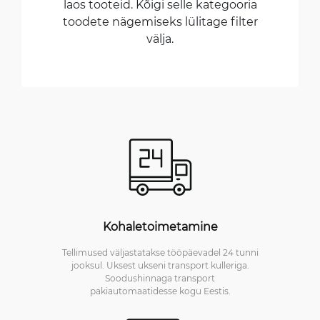
laos tooteid. Kõigi selle kategooria
toodete nägemiseks lülitage filter
välja.
Kohaletoimetamine
Tellimused väljastatakse tööpäevadel 24 tunni
jooksul. Uksest ukseni transport kulleriga.
Soodushinnaga transport
pakiautomaatidesse kogu Eestis.