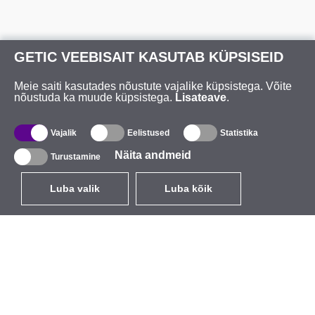
GETIC VEEBISAIT KASUTAB KÜPSISEID
Meie saiti kasutades nõustute vajalike küpsistega. Võite
nõustuda ka muude küpsistega.
Lisateave
.
Vajalik
Eelistused
Statistika
Näita andmeid
Turustamine
Luba valik
Luba kõik
ET
EUR
käibemaksuga 24%
,
Eesti