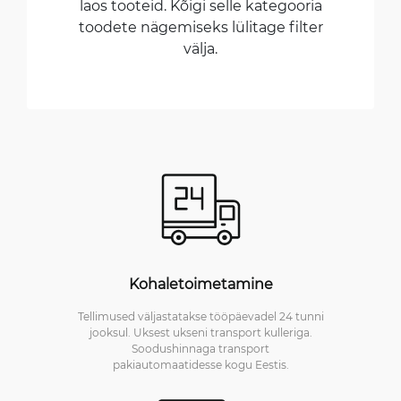
laos tooteid. Kõigi selle kategooria
toodete nägemiseks lülitage filter
välja.
Kohaletoimetamine
Tellimused väljastatakse tööpäevadel 24 tunni
jooksul. Uksest ukseni transport kulleriga.
Soodushinnaga transport
pakiautomaatidesse kogu Eestis.