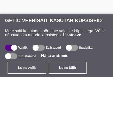
GETIC VEEBISAIT KASUTAB KÜPSISEID
Meie saiti kasutades nõustute vajalike küpsistega. Võite
nõustuda ka muude küpsistega.
Lisateave
.
Vajalik
Eelistused
Statistika
Näita andmeid
Turustamine
Luba valik
Luba kõik
ET
EUR
käibemaksuga 24%
,
Eesti