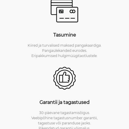
Tasumine
Kiired ja turvalised maksed pangakaardiga.
Pangaülekanded eurodes.
Eripakkumised hulgimüügitaotlustele.
Garantii ja tagastused
30-päevane tagastamisõigus.
Veebipõhine tagastusnumber garantii,
tagastuse või paranduse jaoks.
Pikendatud garantii võimalus.