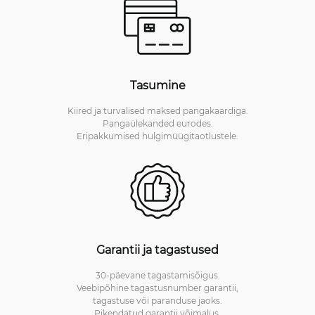
Tasumine
Kiired ja turvalised maksed pangakaardiga.
Pangaülekanded eurodes.
Eripakkumised hulgimüügitaotlustele.
Garantii ja tagastused
30-päevane tagastamisõigus.
Veebipõhine tagastusnumber garantii,
tagastuse või paranduse jaoks.
Pikendatud garantii võimalus.