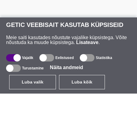
GETIC VEEBISAIT KASUTAB KÜPSISEID
Meie saiti kasutades nõustute vajalike küpsistega. Võite
nõustuda ka muude küpsistega.
Lisateave
.
Vajalik
Eelistused
Statistika
Näita andmeid
Turustamine
Luba valik
Luba kõik
ET
EUR
käibemaksuga 24%
,
Eesti