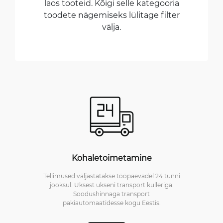
laos tooteid. Kõigi selle kategooria
toodete nägemiseks lülitage filter
välja.
Kohaletoimetamine
Tellimused väljastatakse tööpäevadel 24 tunni
jooksul. Uksest ukseni transport kulleriga.
Soodushinnaga transport
pakiautomaatidesse kogu Eestis.