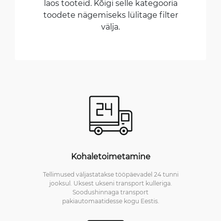
laos tooteid. Kõigi selle kategooria
toodete nägemiseks lülitage filter
välja.
Kohaletoimetamine
Tellimused väljastatakse tööpäevadel 24 tunni
jooksul. Uksest ukseni transport kulleriga.
Soodushinnaga transport
pakiautomaatidesse kogu Eestis.