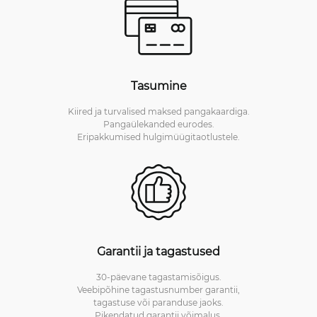
Tasumine
Kiired ja turvalised maksed pangakaardiga.
Pangaülekanded eurodes.
Eripakkumised hulgimüügitaotlustele.
Garantii ja tagastused
30-päevane tagastamisõigus.
Veebipõhine tagastusnumber garantii,
tagastuse või paranduse jaoks.
Pikendatud garantii võimalus.