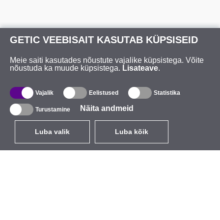
GETIC VEEBISAIT KASUTAB KÜPSISEID
Meie saiti kasutades nõustute vajalike küpsistega. Võite
nõustuda ka muude küpsistega.
Lisateave
.
Vajalik
Eelistused
Statistika
Näita andmeid
Turustamine
Luba valik
Luba kõik
ET
EUR
käibemaksuga 24%
,
Eesti