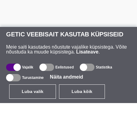
GETIC VEEBISAIT KASUTAB KÜPSISEID
Meie saiti kasutades nõustute vajalike küpsistega. Võite
nõustuda ka muude küpsistega.
Lisateave
.
Vajalik
Eelistused
Statistika
Näita andmeid
Turustamine
Luba valik
Luba kõik
ET
EUR
käibemaksuga 24%
,
Eesti