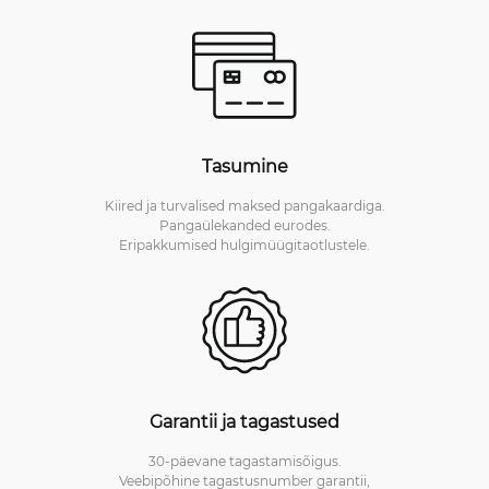
Tasumine
Kiired ja turvalised maksed pangakaardiga.
Pangaülekanded eurodes.
Eripakkumised hulgimüügitaotlustele.
Garantii ja tagastused
30-päevane tagastamisõigus.
Veebipõhine tagastusnumber garantii,