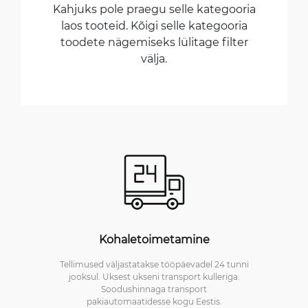
Kahjuks pole praegu selle kategooria
laos tooteid. Kõigi selle kategooria
toodete nägemiseks lülitage filter
välja.
Kohaletoimetamine
Tellimused väljastatakse tööpäevadel 24 tunni
jooksul. Uksest ukseni transport kulleriga.
Soodushinnaga transport
pakiautomaatidesse kogu Eestis.