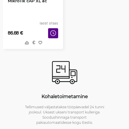
MikroTik cAP XL ac
laost otsas
86.68
€
Kohaletoimetamine
Tellimused väljastatakse tööpäevadel 24 tunni
jooksul. Uksest ukseni transport kulleriga.
Soodushinnaga transport
pakiautomaatidesse kogu Eestis.