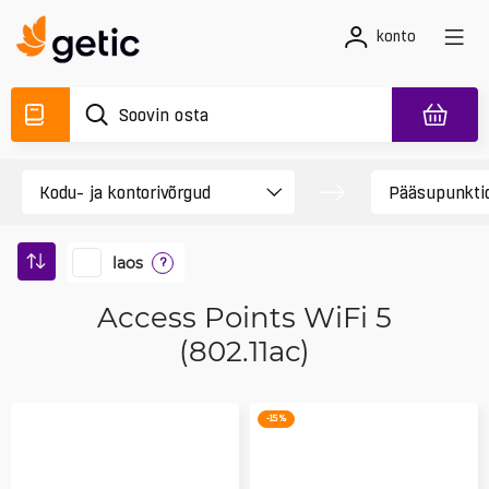
konto
laos
?
Access Points WiFi 5
(802.11ac)
-15 %