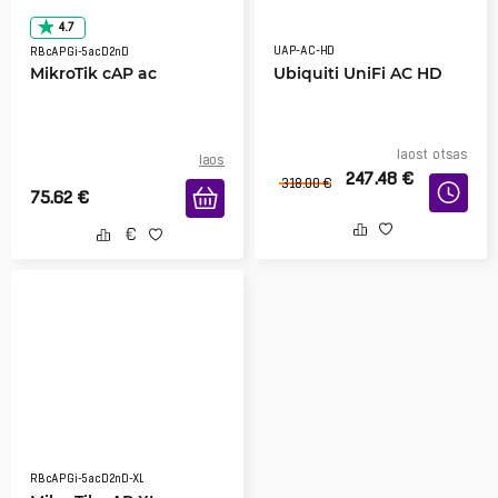
4.7
UAP-AC-HD
RBcAPGi-5acD2nD
MikroTik cAP ac
Ubiquiti UniFi AC HD
laost otsas
laos
247.48
€
318.00
€
75.62
€
RBcAPGi-5acD2nD-XL