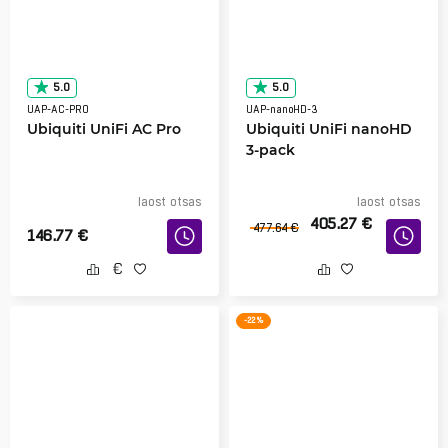
5.0
5.0
UAP-AC-PRO
UAP-nanoHD-3
Ubiquiti UniFi AC Pro
Ubiquiti UniFi nanoHD
3-pack
laost otsas
laost otsas
405.27
€
477.64
€
146.77
€
-22 %