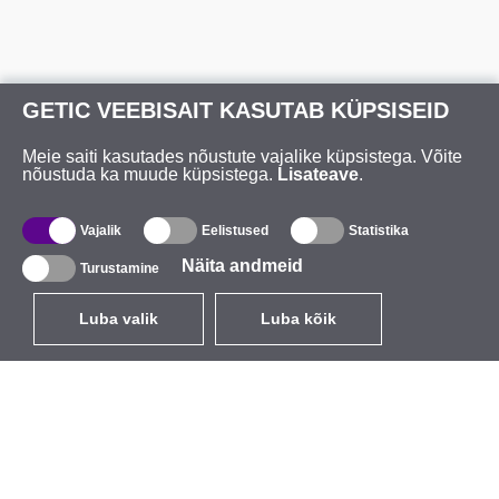
GETIC VEEBISAIT KASUTAB KÜPSISEID
Meie saiti kasutades nõustute vajalike küpsistega. Võite
nõustuda ka muude küpsistega.
Lisateave
.
Vajalik
Eelistused
Statistika
Näita andmeid
Turustamine
Luba valik
Luba kõik
ET
EUR
käibemaksuga 24%
,
Eesti