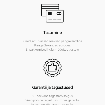
Tasumine
Kiired ja turvalised maksed pangakaardiga.
Pangaülekanded eurodes.
Eripakkumised hulgimüügitaotlustele.
Garantii ja tagastused
30-päevane tagastamisõigus.
Veebipõhine tagastusnumber garantii,
tagastuse või paranduse jaoks.