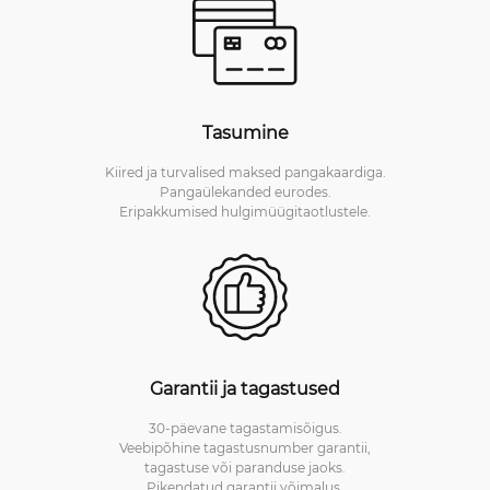
Tasumine
Kiired ja turvalised maksed pangakaardiga.
Pangaülekanded eurodes.
Eripakkumised hulgimüügitaotlustele.
Garantii ja tagastused
30-päevane tagastamisõigus.
Veebipõhine tagastusnumber garantii,
tagastuse või paranduse jaoks.
Pikendatud garantii võimalus.