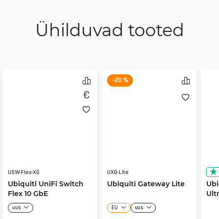
Ühilduvad tooted
-20 %
USW-Flex-XG
UXG-Lite
Ubiquiti UniFi Switch
Ubiquiti Gateway Lite
Ubi
Flex 10 GbE
Ult
uus
EU
uus