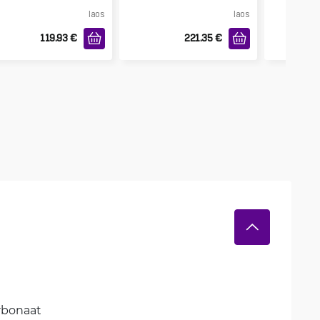
laos
laos
119.93
€
221.35
€
rbonaat