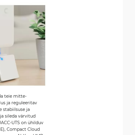
a teie mitte-
us ja reguleeritav
stabiilsuse ja
a sileda värvitud
. UACC-UTS on ühilduv
PoE), Compact Cloud