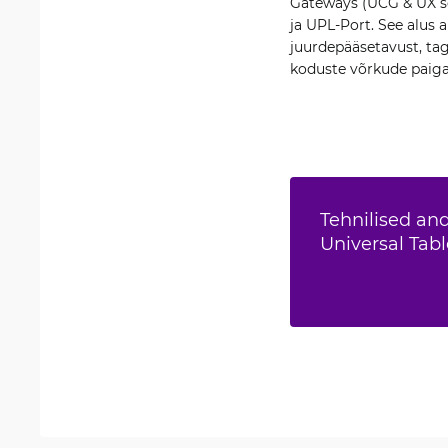
Gateways (UCG & UX se
ja UPL-Port. See alus 
juurdepääsetavust, tag
koduste võrkude paiga
Tehnilised an
Universal Tab