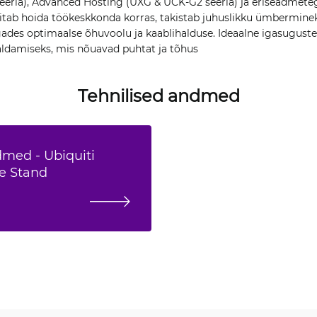
eria), Advanced Hosting (UXG & UCK-G2 seeria) ja eriseadmet
aitab hoida töökeskkonda korras, takistab juhuslikku ümbermine
ades optimaalse õhuvoolu ja kaablihalduse. Ideaalne igasuguste
ldamiseks, mis nõuavad puhtat ja tõhus
Tehnilised andmed
dmed - Ubiquiti
le Stand