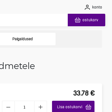
konto
ostukorv
Paigaldused
admetele
33.78
€
Lisa ostukorvi