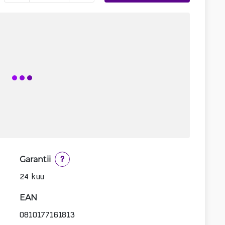
Garantii
?
24 kuu
EAN
0810177161813