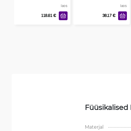
laos
laos
118.61
€
38.17
€
Füüsikalised
Materjal