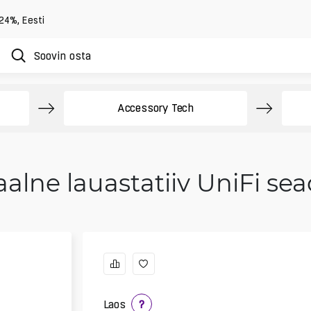
 24%
,
Eesti
Accessory Tech
aalne lauastatiiv UniFi se
Laos
?