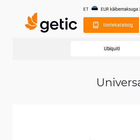
ET
EUR
käibemaksuga
tootekataloog
Ubiquiti
Univers