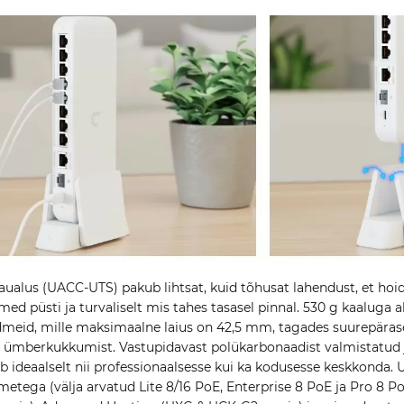
laualus (UACC-UTS) pakub lihtsat, kuid tõhusat lahendust, et hoid
d püsti ja turvaliselt mis tahes tasasel pinnal. 530 g kaaluga al
meid, mille maksimaalne laius on 42,5 mm, tagades suurepärase 
 ümberkukkumist. Vastupidavast polükarbonaadist valmistatud j
b ideaalselt nii professionaalsesse kui ka kodusesse keskkonda
metega (välja arvatud Lite 8/16 PoE, Enterprise 8 PoE ja Pro 8 