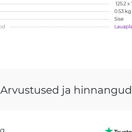
 125.2 
0.53 kg
Sise
od
Lauapl
Arvustused ja hinnangud
ng