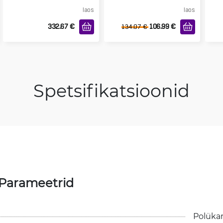
laos
laos
332.67
€
106.99
€
134.07
€
Spetsifikatsioonid
 Parameetrid
Polüka