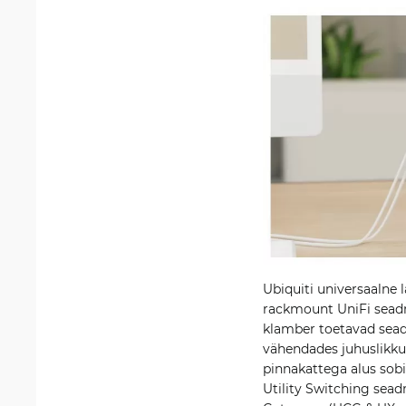
Ubiquiti universaalne 
rackmount UniFi seadme
klamber toetavad sead
vähendades juhuslikku
pinnakattega alus sobi
Utility Switching sead