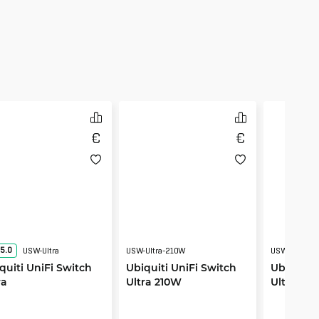
5.0
USW-Ultra
USW-Ultra-210W
USW-Ultra-6
quiti UniFi Switch
Ubiquiti UniFi Switch
Ubiquiti 
ra
Ultra 210W
Ultra 60