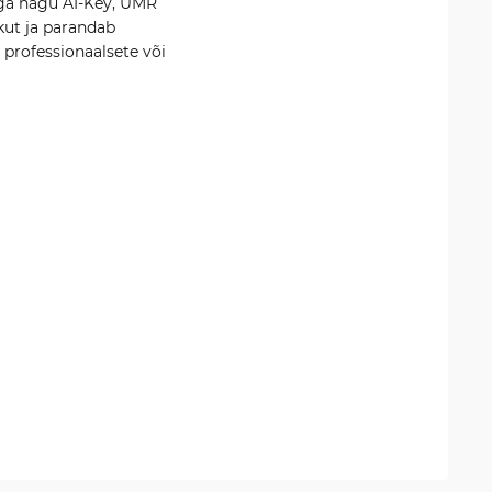
ega nagu AI-Key, UMR
kut ja parandab
 professionaalsete või