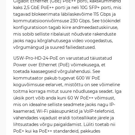
Gigabit Ethernet (GbE) PoE++ porti, kakskümmend
kaks 2,5 GbE PoE++ porti ja neli 10G SFP+ porti, mis
tagavad blokeerimata läbilaskevõime 115 Gbps ja
kommutatsioonivõimsuse 230 Gbps. See töökindel
konfiguratsioon tagab kiire andmeedastuskiiruse,
mis sobib selliste ribalaiust nõudvate rakenduste
jaoks nagu kõrglahutusega video voogedastus,
võrgumängud ja suured failiedastused.
USW-Pro-HD-24-PoE on varustatud täiustatud
Power over Ethernet (PoE) võimekusega, et
toetada kaasaegseid võrgulahendusi. See
kommutaator pakub tugevat 600 W PoE
koguvõimsuse eelarvet, mistõttu on see võimeline
toitma korraga mitut suure nõudlusega seadet. Iga
üksik port võib anda kuni 60 W PoE++ võimsust,
mis on ideaalne selliste seadmete jaoks nagu IP-
kaamerad, Wi-Fi pääsupunktid ja VoIP-telefonid,
vähendades vajadust eraldi toiteallikate järele ja
lihtsustades võrgu paigaldamist. Lüliti toetab nii
PoE+ kui ka PoE++ standardeid, pakkudes