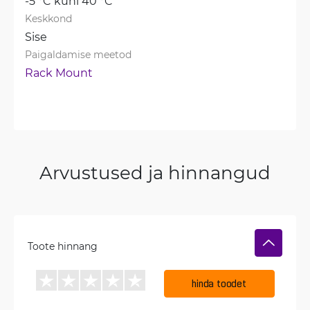
-5 °C kuni 40 °C
Keskkond
Sise
Paigaldamise meetod
Rack Mount
Arvustused ja hinnangud
Toote hinnang
hinda toodet