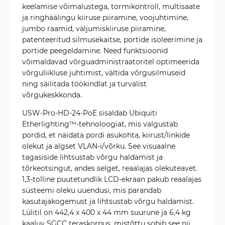
keelamise võimalustega, tormikontroll, multisaate
ja ringhäälingu kiiruse piiramine, voojuhtimine,
jumbo raamid, väljumiskiiruse piiramine,
patenteeritud silmusekaitse, portide isoleerimine ja
portide peegeldamine. Need funktsioonid
võimaldavad võrguadministraatoritel optimeerida
võrguliikluse juhtimist, vältida võrgusilmuseid
ning säilitada töökindlat ja turvalist
võrgukeskkonda.
USW-Pro-HD-24-PoE sisaldab Ubiquiti
Etherlighting™-tehnoloogiat, mis valgustab
pordid, et näidata pordi asukohta, kiirust/linkide
olekut ja algset VLAN-i/võrku. See visuaalne
tagasiside lihtsustab võrgu haldamist ja
tõrkeotsingut, andes selget, reaalajas olekuteavet.
1,3-tolline puutetundlik LCD-ekraan pakub reaalajas
süsteemi oleku uuendusi, mis parandab
kasutajakogemust ja lihtsustab võrgu haldamist.
Lülitil on 442,4 x 400 x 44 mm suurune ja 6,4 kg
kaaluv SGCC teraskorpus, mistõttu sobib see nii