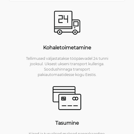
Kohaletoimetamine
Tellimused väljastatakse tööpäevadel 24 tunni
jooksul. Uksest ukseni transport kulleriga.
Soodushinnaga transport
pakiautomaatidesse kogu Eestis.
Tasumine
Kiired ja turvalised maksed pangakaardiga.