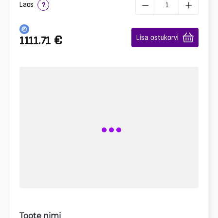
Laos
?
€
Lisa ostukorvi
1111.71
Toote nimi