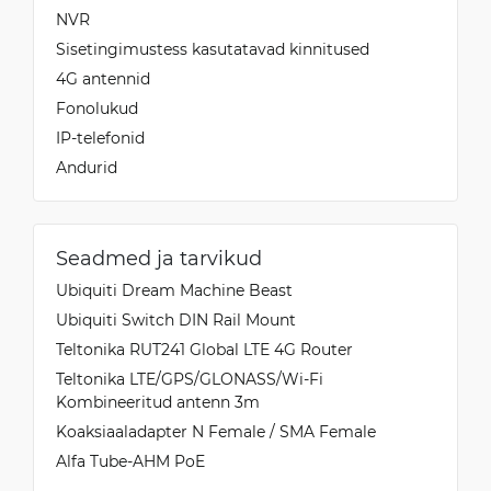
NVR
Sisetingimustess kasutatavad kinnitused
4G antennid
Fonolukud
IP-telefonid
Andurid
Seadmed ja tarvikud
Ubiquiti Dream Machine Beast
Ubiquiti Switch DIN Rail Mount
Teltonika RUT241 Global LTE 4G Router
Teltonika LTE/GPS/GLONASS/Wi-Fi
Kombineeritud antenn 3m
Koaksiaaladapter N Female / SMA Female
Alfa Tube-AHM PoE