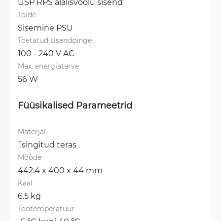
USP RPS alalisvoolu sisend
Toide
Sisemine PSU
Toetatud sisendpinge
100 - 240 V AC
Max. energiatarve
56 W
Füüsikalised Parameetrid
Materjal
Tsingitud teras
Mõõde
442.4 x 400 x 44 mm
Kaal
6.5 kg
Töötemperatuur