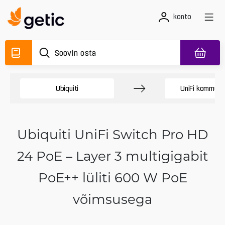
konto
Ubiquiti
UniFi kommuta
Ubiquiti UniFi Switch Pro HD
24 PoE – Layer 3 multigigabit
PoE++ lüliti 600 W PoE
võimsusega