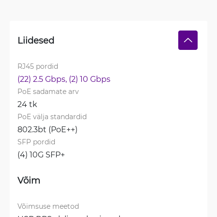
Liidesed
RJ45 pordid
(22) 2.5 Gbps, 
(2) 10 Gbps
PoE sadamate arv
24 tk
PoE välja standardid
802.3bt (PoE++)
SFP pordid
(4) 10G SFP+
Võim
Võimsuse meetod