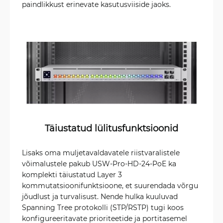
paindlikkust erinevate kasutusviiside jaoks.
Täiustatud lülitusfunktsioonid
Lisaks oma muljetavaldavatele riistvaralistele
võimalustele pakub USW-Pro-HD-24-PoE ka
komplekti täiustatud Layer 3
kommutatsioonifunktsioone, et suurendada võrgu
jõudlust ja turvalisust. Nende hulka kuuluvad
Spanning Tree protokolli (STP/RSTP) tugi koos
konfigureeritavate prioriteetide ja portitasemel