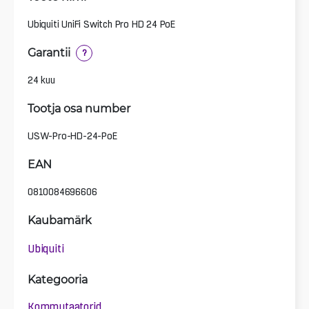
Ubiquiti UniFi Switch Pro HD 24 PoE
Garantii
?
24 kuu
Tootja osa number
USW-Pro-HD-24-PoE
EAN
0810084696606
Kaubamärk
Ubiquiti
Kategooria
Kommutaatorid