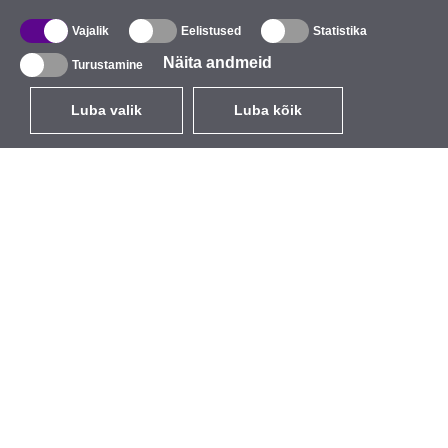
Vajalik
Eelistused
Statistika
Näita andmeid
Turustamine
Luba valik
Luba kõik
ET
EUR
käibemaksuga 24%
,
Eesti
Kataloog
Teave
Juhtmevabad seadmed
Ettevõttest
välitingimustesse
Kaubamärk
Sisseehitatavad antennid
Sündmused
WiFi 5
StarCoins
Antenni patsid
Kontaktid