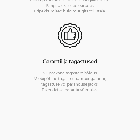
Pangaülekanded eurodes.
Eripakkumised hulgimüügitaotlustele.
Garantii ja tagastused
30-päevane tagastamisõigus.
Veebipõhine tagastusnumber garantii,
tagastuse või paranduse jaoks.
Pikendatud garantii võimalus.