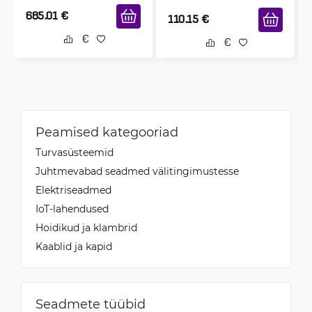
685.01
€
110.15
€
Peamised kategooriad
Turvasüsteemid
Juhtmevabad seadmed välitingimustesse
Elektriseadmed
IoT-lahendused
Hoidikud ja klambrid
Kaablid ja kapid
Seadmete tüübid