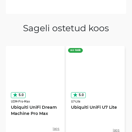
Sageli ostetud koos
uus toode
5.0
5.0
UDM-Pro-Max
U7-Lite
Ubiquiti UniFi Dream
Ubiquiti UniFi U7 Lite
Machine Pro Max
laos
laos