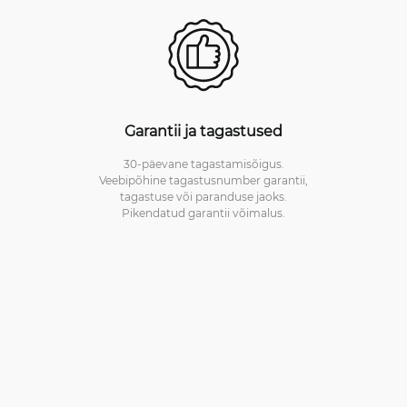
Garantii ja tagastused
30-päevane tagastamisõigus.
Veebipõhine tagastusnumber garantii,
tagastuse või paranduse jaoks.
Pikendatud garantii võimalus.