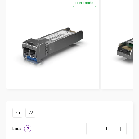
uus toode
Laos
?