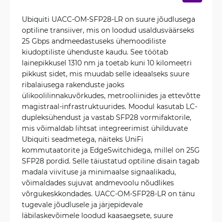
Ubiquiti UACC-OM-SFP28-LR on suure jõudlusega
optiline transiiver, mis on loodud usaldusväärseks
25 Gbps andmeedastuseks ühemoodiliste
kiudoptiliste ühenduste kaudu. See töötab
lainepikkusel 1310 nm ja toetab kuni 10 kilomeetri
pikkust sidet, mis muudab selle ideaalseks suure
ribalaiusega rakenduste jaoks
ülikoolilinnakuvõrkudes, metrooliinides ja ettevõtte
magistraal-infrastruktuurides. Moodul kasutab LC-
dupleksühendust ja vastab SFP28 vormifaktorile,
mis võimaldab lihtsat integreerimist ühilduvate
Ubiquiti seadmetega, näiteks UniFi
kommutaatorite ja EdgeSwitchidega, millel on 25G
SFP28 pordid. Selle täiustatud optiline disain tagab
madala viivituse ja minimaalse signaalikadu,
võimaldades sujuvat andmevoolu nõudlikes
võrgukeskkondades. UACC-OM-SFP28-LR on tänu
tugevale jõudlusele ja järjepidevale
läbilaskevõimele loodud kaasaegsete, suure