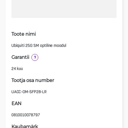
Toote nimi
Ubiquiti 25G SM optiline moodul
Garantii
?
24 kuu
Tootja osa number
UACC-OM-SFP28-LR
EAN
0810010078797
Kaubamärk