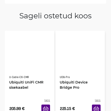
Sageli ostetud koos
U-Cable-C6-CMR
UDB-Pro
Ubiquiti UniFi CMR
Ubiquiti Device
sisekaabel
Bridge Pro
laos
laos
205.99
€
225.15
€