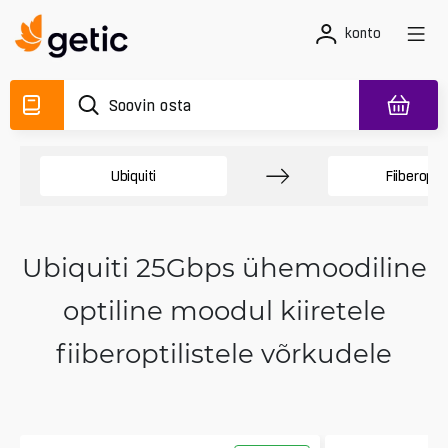
konto
Ubiquiti
Fiiberopti
Ubiquiti 25Gbps ühemoodiline
optiline moodul kiiretele
fiiberoptilistele võrkudele