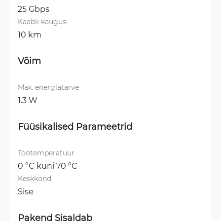
25 Gbps
Kaabli kaugus
10 km
Võim
Max. energiatarve
1.3 W
Füüsikalised Parameetrid
Töötemperatuur
0 °C kuni 70 °C
Keskkond
Sise
Pakend Sisaldab