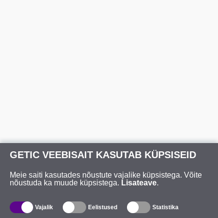
GETIC VEEBISAIT KASUTAB KÜPSISEID
Meie saiti kasutades nõustute vajalike küpsistega. Võite
nõustuda ka muude küpsistega.
Lisateave
.
Vajalik
Eelistused
Statistika