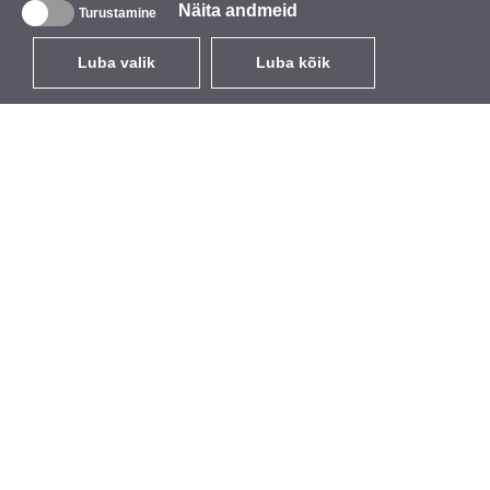
Näita andmeid
Turustamine
Luba valik
Luba kõik
ET
EUR
käibemaksuga 24%
,
Eesti
Kataloog
Teave
Juhtmevabad seadmed
Ettevõttest
välitingimustesse
Kaubamärk
Sisseehitatavad antennid
Sündmused
WiFi 5
StarCoins
Antenni patsid
Kontaktid
Hoidikud ja klambrid
Tingimused
Litsentsid
Privaatsuseeskirjad