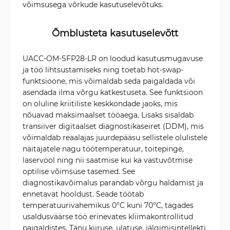
võimsusega võrkude kasutuselevõtuks.
Õmblusteta kasutuselevõtt
UACC-OM-SFP28-LR on loodud kasutusmugavuse
ja töö lihtsustamiseks ning toetab hot-swap-
funktsioone, mis võimaldab seda paigaldada või
asendada ilma võrgu katkestuseta. See funktsioon
on oluline kriitiliste keskkondade jaoks, mis
nõuavad maksimaalset tööaega. Lisaks sisaldab
transiiver digitaalset diagnostikaseiret (DDM), mis
võimaldab reaalajas juurdepääsu sellistele olulistele
näitajatele nagu töötemperatuur, toitepinge,
laservool ning nii saatmise kui ka vastuvõtmise
optilise võimsuse tasemed. See
diagnostikavõimalus parandab võrgu haldamist ja
ennetavat hooldust. Seade töötab
temperatuurivahemikus 0°C kuni 70°C, tagades
usaldusväärse töö erinevates kliimakontrollitud
paigaldistes. Tänu kiiruse, ulatuse, jälgimisintellekti