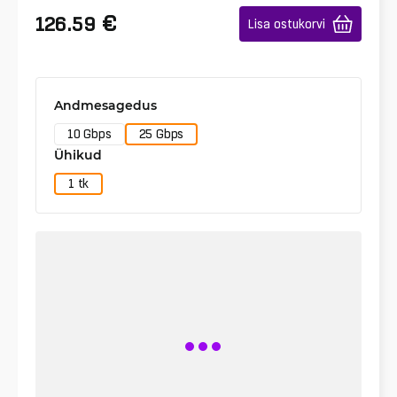
€
126.59
Lisa ostukorvi
Andmesagedus
10 Gbps
25 Gbps
Ühikud
1 tk