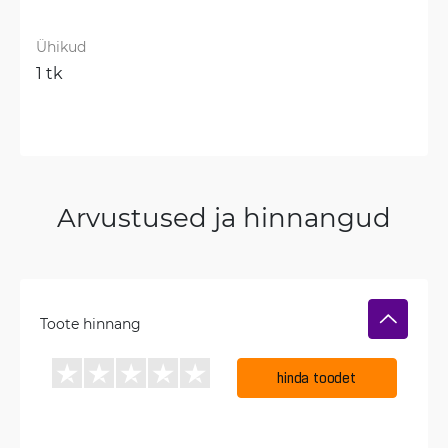
Ühikud
1 tk
Arvustused ja hinnangud
Toote hinnang
hinda toodet