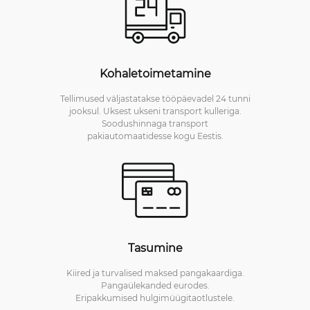
Kohaletoimetamine
Tellimused väljastatakse tööpäevadel 24 tunni
jooksul. Uksest ukseni transport kulleriga.
Soodushinnaga transport
pakiautomaatidesse kogu Eestis.
Tasumine
Kiired ja turvalised maksed pangakaardiga.
Pangaülekanded eurodes.
Eripakkumised hulgimüügitaotlustele.