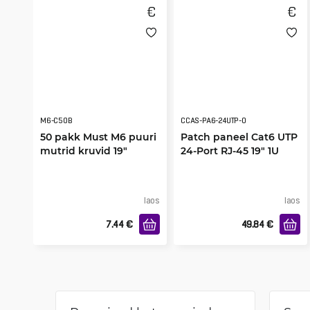
M6-C50B
CCAS-PA6-24UTP-O
50 pakk Must M6 puuri
Patch paneel Cat6 UTP
mutrid kruvid 19"
24-Port RJ-45 19" 1U
riiuliga
laos
laos
7.44
€
49.84
€