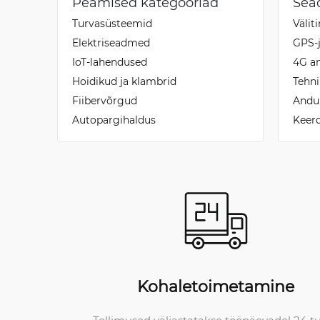
Peamised kategooriad
Sea
Turvasüsteemid
Välit
Elektriseadmed
GPS-
IoT-lahendused
4G an
Hoidikud ja klambrid
Tehni
Fiibervõrgud
Andu
Autopargihaldus
Keerd
Kohaletoimetamine