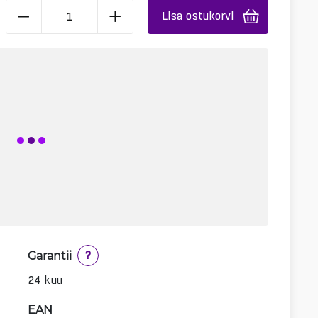
Lisa ostukorvi
Garantii
?
24 kuu
EAN