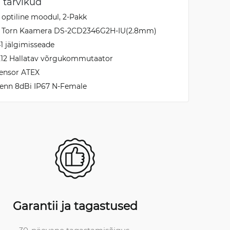
 tarvikud
 optiline moodul, 2-Pakk
P Torn Kaamera DS-2CD2346G2H-IU(2.8mm)
1 jälgimisseade
212 Hallatav võrgukommutaator
Sensor ATEX
tenn 8dBi IP67 N-Female
Garantii ja tagastused
30-päevane tagastamisõigus.