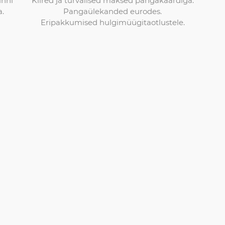
unni
Pangaülekanded eurodes.
a.
Eripakkumised hulgimüügitaotlustele.