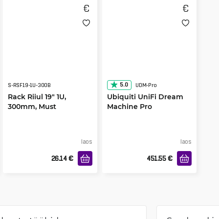
5.0
S-RSF19-1U-300B
UDM-Pro
Rack Riiul 19" 1U,
Ubiquiti UniFi Dream
300mm, Must
Machine Pro
laos
laos
26.14
€
451.55
€