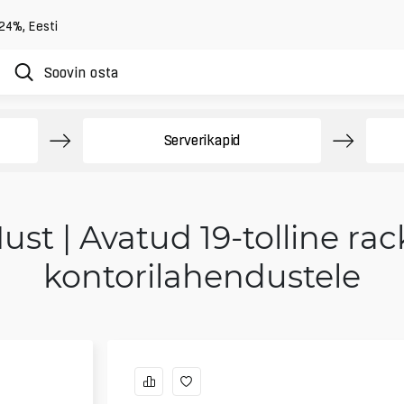
 24%
,
Eesti
Serverikapid
st | Avatud 19-tolline rac
kontorilahendustele