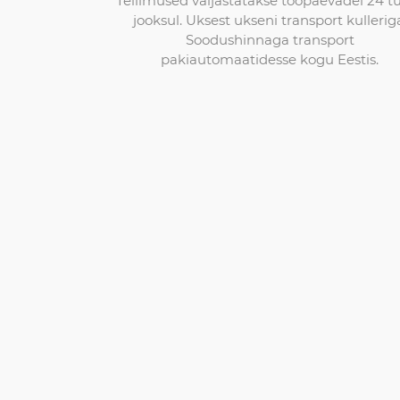
Tellimused väljastatakse tööpäevadel 24 t
jooksul. Uksest ukseni transport kullerig
Soodushinnaga transport
pakiautomaatidesse kogu Eestis.