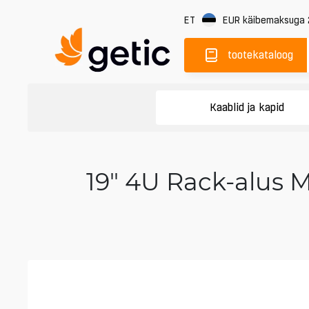
ET
EUR
käibemaksuga
tootekataloog
Kaablid ja kapid
19" 4U Rack-alus Mu