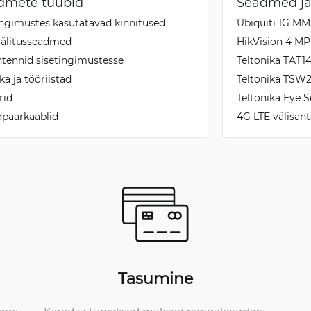
dmete tüübid
Seadmed ja
ingimustes kasutatavad kinnitused
Ubiquiti 1G MM
jälitusseadmed
HikVision 4 M
tennid sisetingimustesse
Teltonika TAT14
ka ja tööriistad
Teltonika TSW
rid
Teltonika Eye 
paarkaablid
4G LTE välisan
Tasumine
Kiired ja turvalised maksed pangakaardiga.