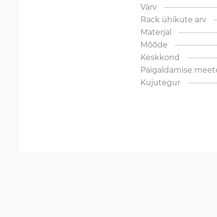
Värv
Rack ühikute arv
Materjal
Mõõde
Keskkond
Paigaldamise meet
Kujutegur