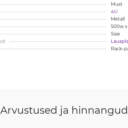
Must
4U
Metall
500w x
Sise
od
Lauapl
Rack-pa
Arvustused ja hinnangud