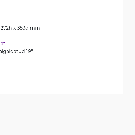
 272h x 353d mm
aat
igaldatud 19"