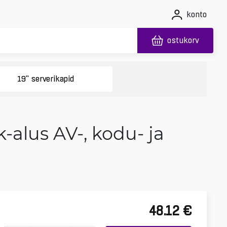
konto
ostukorv
19'' serverikapid
k-alus AV-, kodu- ja
48.12
€