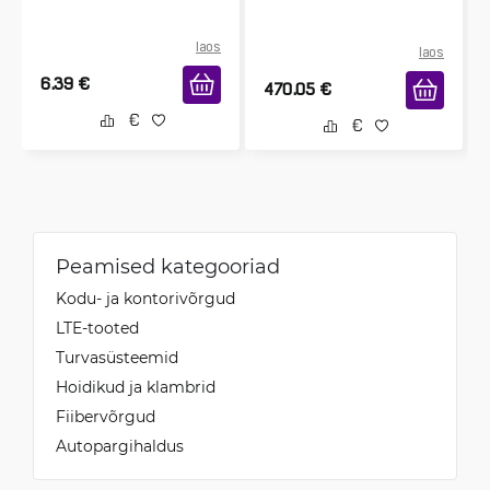
laos
laos
6.39
€
470.05
€
Peamised kategooriad
Kodu- ja kontorivõrgud
LTE-tooted
Turvasüsteemid
Hoidikud ja klambrid
Fiibervõrgud
Autopargihaldus