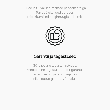
Kiired ja turvalised maksed pangakaardiga.
Pangaülekanded eurodes.
Eripakkumised hulgimüügitaotlustele.
Garantii ja tagastused
30-päevane tagastamisõigus.
Veebipõhine tagastusnumber garantii,
tagastuse või paranduse jaoks.
Pikendatud garantii võimalus.