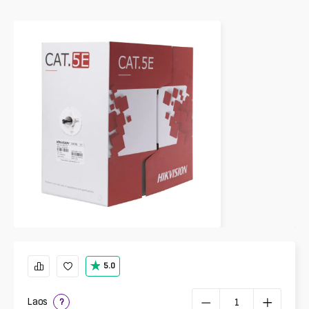
5.0
Laos
?