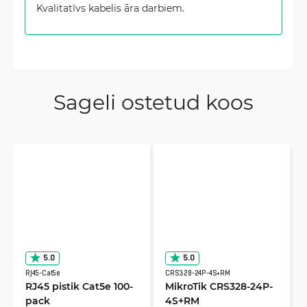
Kvalitatīvs kabelis āra darbiem.
Sageli ostetud koos
5.0
5.0
RJ45-Cat5e
CRS328-24P-4S+RM
RJ45 pistik Cat5e 100-
MikroTik CRS328-24P-
pack
4S+RM