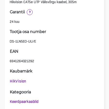
Hikvision CAT5e UTP Välisvõrgu kaabel, 305m
Garantii
?
24 kuu
Tootja osa number
DS-1LN5EO-UU/E
EAN
6941264021292
Kaubamärk
HikVision
Kategooria
Keerdpaarkaablid