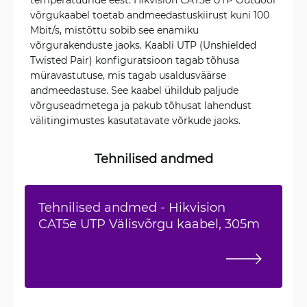
võrgukaabel toetab andmeedastuskiirust kuni 100
Mbit/s, mistõttu sobib see enamiku
võrgurakenduste jaoks. Kaabli UTP (Unshielded
Twisted Pair) konfiguratsioon tagab tõhusa
müravastutuse, mis tagab usaldusväärse
andmeedastuse. See kaabel ühildub paljude
võrguseadmetega ja pakub tõhusat lahendust
välitingimustes kasutatavate võrkude jaoks.
Tehnilised andmed
Tehnilised andmed - Hikvision
CAT5e UTP Välisvõrgu kaabel, 305m