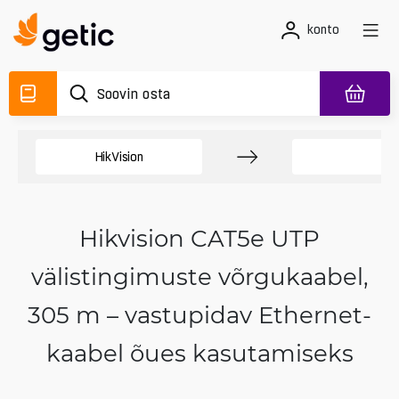
konto
HikVision
Ka
Hikvision CAT5e UTP
välistingimuste võrgukaabel,
305 m – vastupidav Ethernet-
kaabel õues kasutamiseks