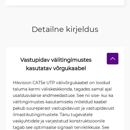
Detailne kirjeldus
Vastupidav välitingimustes
kasutatav võrgukaabel
Hikvision CAT5e UTP välivõrgukaabel on loodud
taluma karmi väliskeskkonda, tagades samal ajal
usaldusväärse andmeedastuse. See nii sise- kui ka
välitingimustes kasutamiseks mõeldud kaabel
pakub suurepärast vastupidavust ja vastupidavust
ilmastikutingimustele. Tänu tugevatele
vaskjuhtidele ja varjestatud konstruktsioonile
tagab see optimaalse signaali terviklikkuse. See