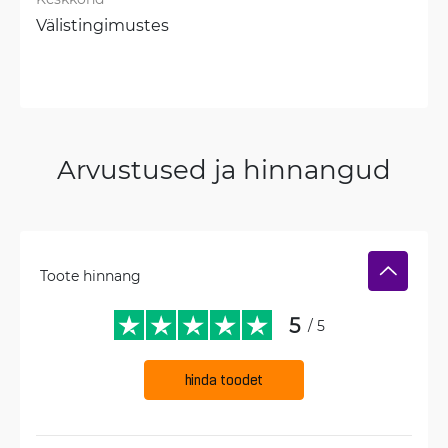
Välistingimustes
Arvustused ja hinnangud
Toote hinnang
5
/ 5
hinda toodet