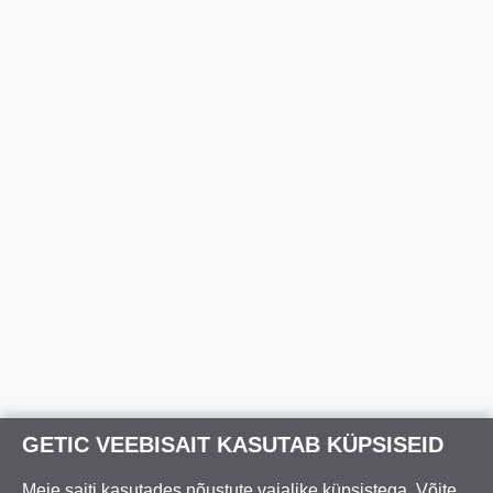
GETIC VEEBISAIT KASUTAB KÜPSISEID
Meie saiti kasutades nõustute vajalike küpsistega. Võite