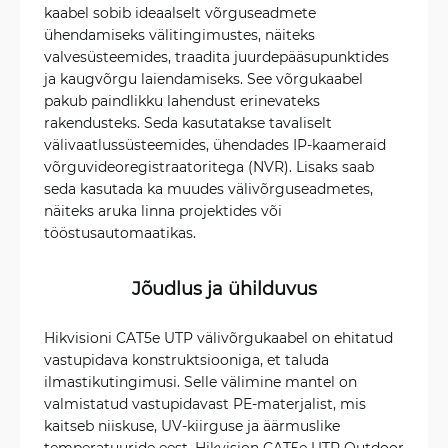
kaabel sobib ideaalselt võrguseadmete
ühendamiseks välitingimustes, näiteks
valvesüsteemides, traadita juurdepääsupunktides
ja kaugvõrgu laiendamiseks. See võrgukaabel
pakub paindlikku lahendust erinevateks
rakendusteks. Seda kasutatakse tavaliselt
välivaatlussüsteemides, ühendades IP-kaameraid
võrguvideoregistraatoritega (NVR). Lisaks saab
seda kasutada ka muudes välivõrguseadmetes,
näiteks aruka linna projektides või
tööstusautomaatikas.
Jõudlus ja ühilduvus
Hikvisioni CAT5e UTP välivõrgukaabel on ehitatud
vastupidava konstruktsiooniga, et taluda
ilmastikutingimusi. Selle välimine mantel on
valmistatud vastupidavast PE-materjalist, mis
kaitseb niiskuse, UV-kiirguse ja äärmuslike
temperatuuride eest. Hikvision CAT5e UTP Outdoor