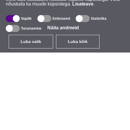
nõustuda ka muude küpsistega.
Lisateave
.
Vajalik
Eelistused
Statistika
Näita andmeid
Turustamine
Luba valik
Luba kõik
ET
EUR
käibemaksuga 24%
,
Eesti
Kataloog
Teave
Juhtmevabad seadmed
Ettevõttest
välitingimustesse
Kaubamärk
Sisseehitatavad antennid
Sündmused
WiFi 5
StarCoins