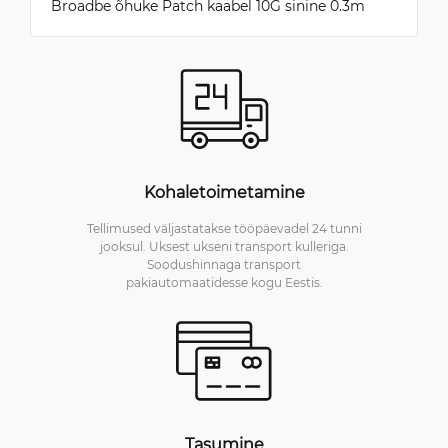
Broadbe õhuke Patch kaabel 10G sinine 0.3m
Kohaletoimetamine
Tellimused väljastatakse tööpäevadel 24 tunni
jooksul. Uksest ukseni transport kulleriga.
Soodushinnaga transport
pakiautomaatidesse kogu Eestis.
Tasumine