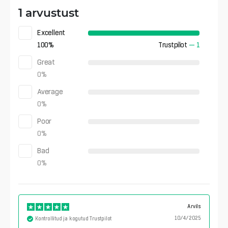
1 arvustust
Excellent
100
%
Trustpilot
—
1
Great
0
%
Average
0
%
Poor
0
%
Bad
0
%
Arvils
10/4/2025
Kontrollitud ja kogutud Trustpilot