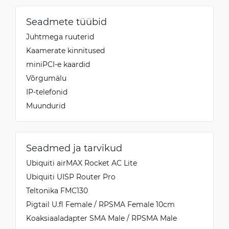
Seadmete tüübid
Juhtmega ruuterid
Kaamerate kinnitused
miniPCI-e kaardid
Võrgumälu
IP-telefonid
Muundurid
Seadmed ja tarvikud
Ubiquiti airMAX Rocket AC Lite
Ubiquiti UISP Router Pro
Teltonika FMC130
Pigtail U.fl Female / RPSMA Female 10cm
Koaksiaaladapter SMA Male / RPSMA Male