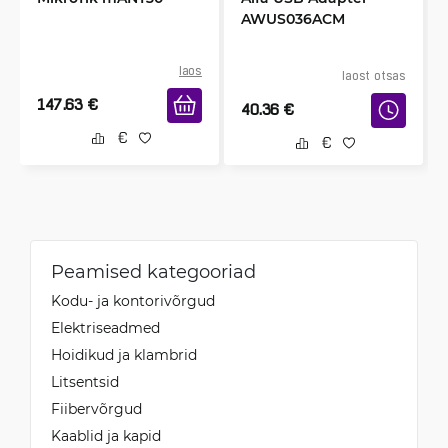
AWUS036ACM
laos
laost otsas
147.63
€
40.36
€
Peamised kategooriad
Kodu- ja kontorivõrgud
Elektriseadmed
Hoidikud ja klambrid
Litsentsid
Fiibervõrgud
Kaablid ja kapid