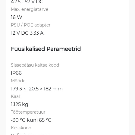
42.5 - 57 V DC
Max. energiatarve
16 W
PSU / POE adapter
12 V DC 3.33 A
Füüsikalised Parameetrid
Sissepääsu kaitse kood
IP66
Mõõde
179.3 × 120.5 × 182 mm
Kaal
1.125 kg
Töötemperatuur
-30 °C kuni 65 °C
Keskkond