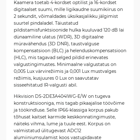
Kaamera toetab 4-kordset optilist ja 16-kordset
digitaalset suumi, mille ligikaudne suumikiirus on
2 sekundit, võimaldades üksikasjalikku jälgimist
suurtel pindaladel. Täiustatud
pildistamisfunktsioonide hulka kuuluvad 120 dB lai
dünaamiline ulatus (WDR), 3D digitaalne
müravähendus (3D DNR), taustvalguse
kompensatsioon (BLC) ja helenduskompensatsioon
(HLC), mis tagavad selged pildid erinevates
valgustingimustes. Minimaalne valgustatus on
0,005 Lux värvirežiimis ja 0,001 Lux mustvalges
režiimis, kusjuures 0 Lux on saavutatav
sisseehitatud IR-valgusti abil.
Hikvision DS-2DE3A404IWG-E/W on tugeva
konstruktsiooniga, mis tagab pikaajalise töövõime
ja töökindluse. Selle IP66-klassiga korpus pakub
tõhusat kaitset karmide keskkonnatingimuste,
näiteks vihma, lume ja tuule eest. Korpus on
valmistatud ülitugevast ADC12
alumiiniumsulamist koos vastupidavate