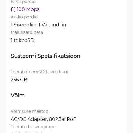
RJ45 pordid
(1) 100 Mbps
Audio pordid
1 Sisendliin, 
1 Väljundliin
Mälukaardipesa
1 microSD
Süsteemi Spetsifikatsioon
Toetab microSD-kaarti kuni
256 GB
Võim
Võimsuse meetod
AC/DC Adapter, 
802.3af PoE
Toetatud sisendpinge