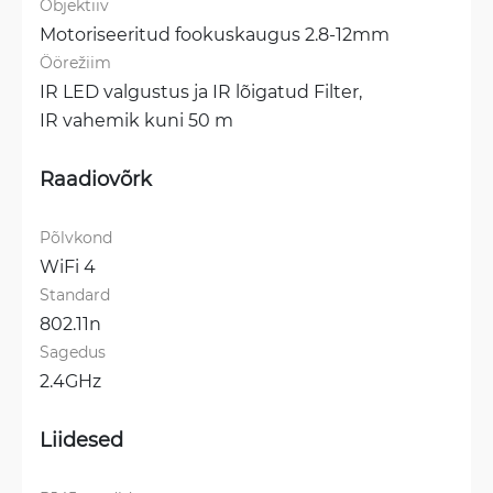
Objektiiv
Motoriseeritud fookuskaugus 2.8-12mm
Öörežiim
IR LED valgustus ja IR lõigatud Filter, 
IR vahemik kuni 50 m
Raadiovõrk
Põlvkond
WiFi 4
Standard
802.11n
Sagedus
2.4GHz
Liidesed