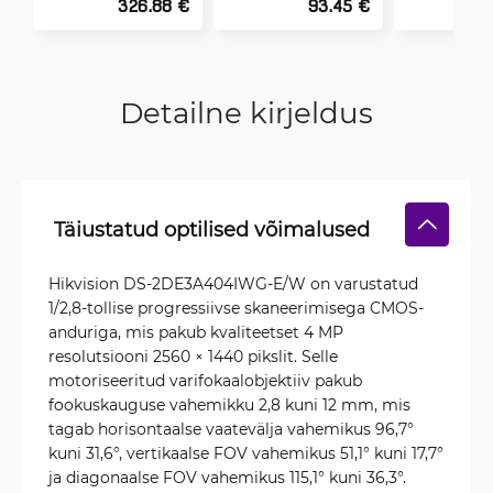
326.88 €
93.45 €
Detailne kirjeldus
Täiustatud optilised võimalused
Hikvision DS-2DE3A404IWG-E/W on varustatud
1/2,8-tollise progressiivse skaneerimisega CMOS-
anduriga, mis pakub kvaliteetset 4 MP
resolutsiooni 2560 × 1440 pikslit. Selle
motoriseeritud varifokaalobjektiiv pakub
fookuskauguse vahemikku 2,8 kuni 12 mm, mis
tagab horisontaalse vaatevälja vahemikus 96,7°
kuni 31,6°, vertikaalse FOV vahemikus 51,1° kuni 17,7°
ja diagonaalse FOV vahemikus 115,1° kuni 36,3°.