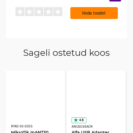
hinda toodet
Sageli ostetud koos
4.6
MTAD-5G-30D3
AWUS036ACM
MikroTik mANT30
Alfa USB Adapter