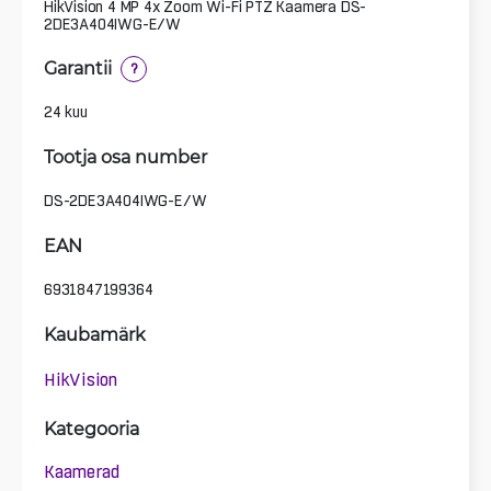
HikVision 4 MP 4x Zoom Wi-Fi PTZ Kaamera DS-
2DE3A404IWG-E/W
Garantii
?
24 kuu
Tootja osa number
DS-2DE3A404IWG-E/W
EAN
6931847199364
Kaubamärk
HikVision
Kategooria
Kaamerad