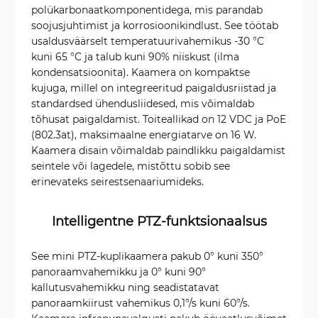
polükarbonaatkomponentidega, mis parandab
soojusjuhtimist ja korrosioonikindlust. See töötab
usaldusväärselt temperatuurivahemikus -30 °C
kuni 65 °C ja talub kuni 90% niiskust (ilma
kondensatsioonita). Kaamera on kompaktse
kujuga, millel on integreeritud paigaldusriistad ja
standardsed ühendusliidesed, mis võimaldab
tõhusat paigaldamist. Toiteallikad on 12 VDC ja PoE
(802.3at), maksimaalne energiatarve on 16 W.
Kaamera disain võimaldab paindlikku paigaldamist
seintele või lagedele, mistõttu sobib see
erinevateks seirestsenaariumideks.
Intelligentne PTZ-funktsionaalsus
See mini PTZ-kuplikaamera pakub 0° kuni 350°
panoraamvahemikku ja 0° kuni 90°
kallutusvahemikku ning seadistatavat
panoraamkiirust vahemikus 0,1°/s kuni 60°/s.