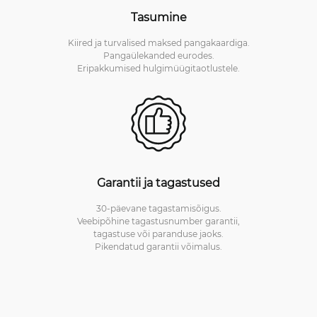
Tasumine
Kiired ja turvalised maksed pangakaardiga.
Pangaülekanded eurodes.
Eripakkumised hulgimüügitaotlustele.
Garantii ja tagastused
30-päevane tagastamisõigus.
Veebipõhine tagastusnumber garantii,
tagastuse või paranduse jaoks.
Pikendatud garantii võimalus.