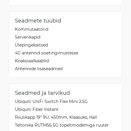
Seadmete tüübid
Kommutaatorid
Serverikapid
Ülepingekaitsed
4G antennid sisetingimustesse
Koaksiaalkaablid
Antennide lisaseadmed
Seadmed ja tarvikud
Ubiquiti UniFi Switch Flex Mini 2.5G
Ubiquiti Fiber Instant
Riiulikapp 19" 9U, 450mm, Klaasuks, Hall
Teltonika RUTM56 5G topeltmodemiga ruuter