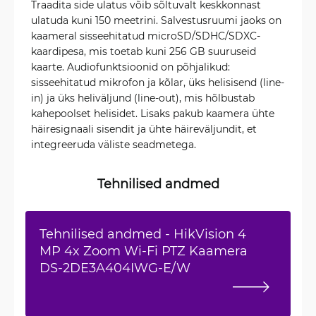
Traadita side ulatus võib sõltuvalt keskkonnast
ulatuda kuni 150 meetrini. Salvestusruumi jaoks on
kaameral sisseehitatud microSD/SDHC/SDXC-
kaardipesa, mis toetab kuni 256 GB suuruseid
kaarte. Audiofunktsioonid on põhjalikud:
sisseehitatud mikrofon ja kõlar, üks helisisend (line-
in) ja üks heliväljund (line-out), mis hõlbustab
kahepoolset helisidet. Lisaks pakub kaamera ühte
häiresignaali sisendit ja ühte häireväljundit, et
integreeruda väliste seadmetega.
Tehnilised andmed
Tehnilised andmed - HikVision 4
MP 4x Zoom Wi-Fi PTZ Kaamera
DS-2DE3A404IWG-E/W