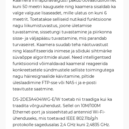
Kaamera infrapunavalgusti pakub öövaatlusvõimet
kuni 50 meetri kaugusele ning kaamera sisaldab ka
valge valguse lisaseadet, mille ulatus on kuni 6
meetrit. Toetatakse selliseid nutikaid funktsioone
nagu liikumistuvastus, joone ületamise
tuvastamine, sissetungi tuvastamine ja piirkonna
sisse- ja väljapääsu tuvastamine, mis parandab
turvaseiret. Kaamera suudab teha näotuvastust
ning klassifitseerida inimese ja sõiduki sihtmärke
süvaõppe algoritmide alusel. Need intelligentsed
funktsioonid võimaldavad kaameral reageerida
konkreetsetele sündmustele selliste toimingutega
nagu häiresignaalide käivitamine, piltide
üleslaadimine FTP-sse või NAS-i ja e-posti
teavituste saatmine.
DS-2DE3A404IWG-E/W toetab nii traadiga kui ka
traadita võrguühendust. Sellel on 10M/100M
Ethernet-port ja sisseehitatud antennid Wi-Fi-
ühenduseks, mis toetavad IEEE 802.11b/g/n
protokolle sagedusalas 2,4 GHz kuni 2,4835 GHz.