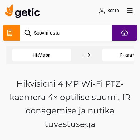
konto
HikVision
IP-kaamer
Hikvisioni 4 MP Wi‑Fi PTZ-
kaamera 4× optilise suumi, IR
öönägemise ja nutika
tuvastusega