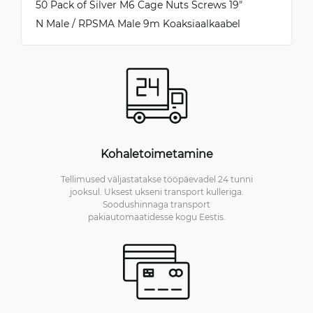
50 Pack of Silver M6 Cage Nuts Screws 19"
N Male / RPSMA Male 9m Koaksiaalkaabel
Kohaletoimetamine
Tellimused väljastatakse tööpäevadel 24 tunni
jooksul. Uksest ukseni transport kulleriga.
Soodushinnaga transport
pakiautomaatidesse kogu Eestis.