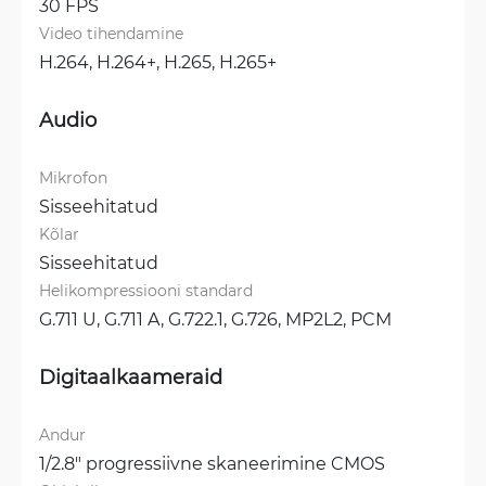
30 FPS
Video tihendamine
H.264, 
H.264+, 
H.265, 
H.265+
Audio
Mikrofon
Sisseehitatud
Kõlar
Sisseehitatud
Helikompressiooni standard
G.711 U, 
G.711 A, 
G.722.1, 
G.726, 
MP2L2, 
PCM
Digitaalkaameraid
Andur
1/2.8" progressiivne skaneerimine CMOS