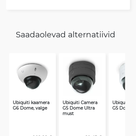
Saadaolevad alternatiivid
Ubiquiti kaamera
Ubiquiti Camera
Ubiquiti C
G6 Dome, valge
G5 Dome Ultra
G5 Dome U
must