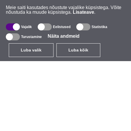
Meie saiti kasutades nõustute vajalike küpsistega. Võite
nõustuda ka muude küpsistega.
Lisateave
.
Vajalik
Eelistused
Statistika
Näita andmeid
Turustamine
Luba valik
Luba kõik
ET
EUR
käibemaksuga 24%
,
Eesti
Kataloog
Teave
Juhtmevabad seadmed
Ettevõttest
välitingimustesse
Kaubamärk