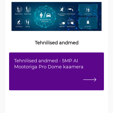
Tehnilised andmed
Tehnilised andmed - 5MP AI
Mootoriga Pro Dome kaamera