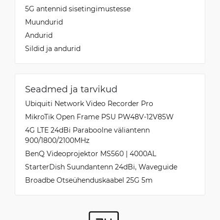
5G antennid sisetingimustesse
Muundurid
Andurid
Sildid ja andurid
Seadmed ja tarvikud
Ubiquiti Network Video Recorder Pro
MikroTik Open Frame PSU PW48V-12V85W
4G LTE 24dBi Paraboolne väliantenn
900/1800/2100MHz
BenQ Videoprojektor MS560 | 4000AL
StarterDish Suundantenn 24dBi, Waveguide
Broadbe Otseühenduskaabel 25G 5m