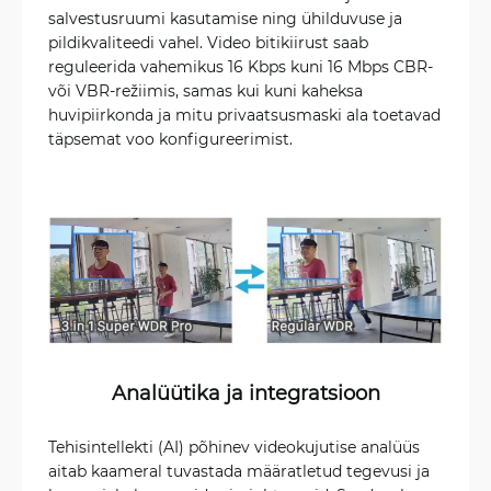
salvestusruumi kasutamise ning ühilduvuse ja
pildikvaliteedi vahel. Video bitikiirust saab
reguleerida vahemikus 16 Kbps kuni 16 Mbps CBR-
või VBR-režiimis, samas kui kuni kaheksa
huvipiirkonda ja mitu privaatsusmaski ala toetavad
täpsemat voo konfigureerimist.
Analüütika ja integratsioon
Tehisintellekti (AI) põhinev videokujutise analüüs
aitab kaameral tuvastada määratletud tegevusi ja