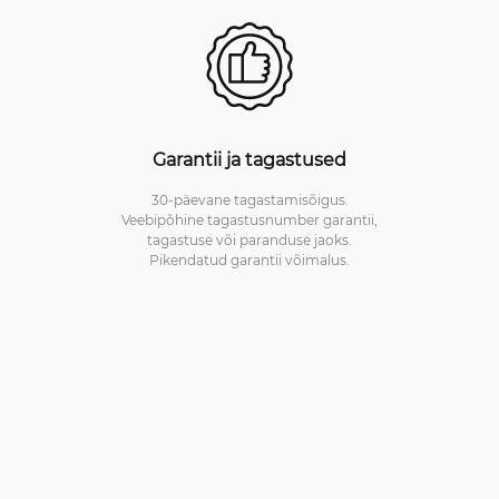
Garantii ja tagastused
30-päevane tagastamisõigus.
Veebipõhine tagastusnumber garantii,
tagastuse või paranduse jaoks.
Pikendatud garantii võimalus.