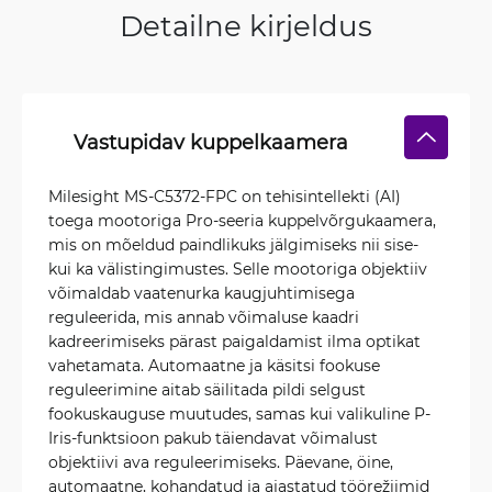
Detailne kirjeldus
Vastupidav kuppelkaamera
Milesight MS-C5372-FPC on tehisintellekti (AI)
toega mootoriga Pro-seeria kuppelvõrgukaamera,
mis on mõeldud paindlikuks jälgimiseks nii sise-
kui ka välistingimustes. Selle mootoriga objektiiv
võimaldab vaatenurka kaugjuhtimisega
reguleerida, mis annab võimaluse kaadri
kadreerimiseks pärast paigaldamist ilma optikat
vahetamata. Automaatne ja käsitsi fookuse
reguleerimine aitab säilitada pildi selgust
fookuskauguse muutudes, samas kui valikuline P-
Iris-funktsioon pakub täiendavat võimalust
objektiivi ava reguleerimiseks. Päevane, öine,
automaatne, kohandatud ja ajastatud töörežiimid