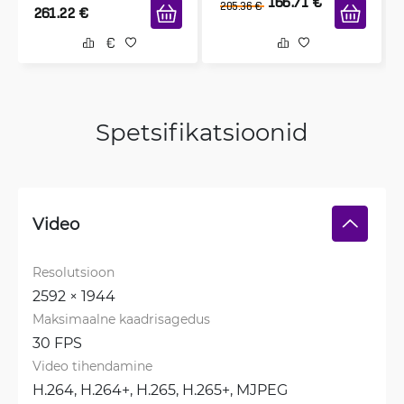
166.71
€
205.36
€
261.22
€
Spetsifikatsioonid
Video
Resolutsioon
2592 × 1944
Maksimaalne kaadrisagedus
30 FPS
Video tihendamine
H.264, 
H.264+, 
H.265, 
H.265+, 
MJPEG