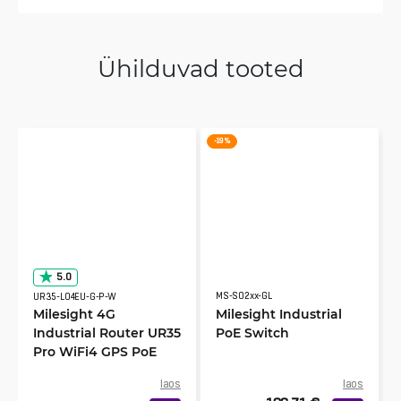
Ühilduvad tooted
-19 %
5.0
MS-S02xx-GL
UR35-L04EU-G-P-W
Milesight 4G
Milesight Industrial
Industrial Router UR35
PoE Switch
Pro WiFi4 GPS PoE
laos
laos