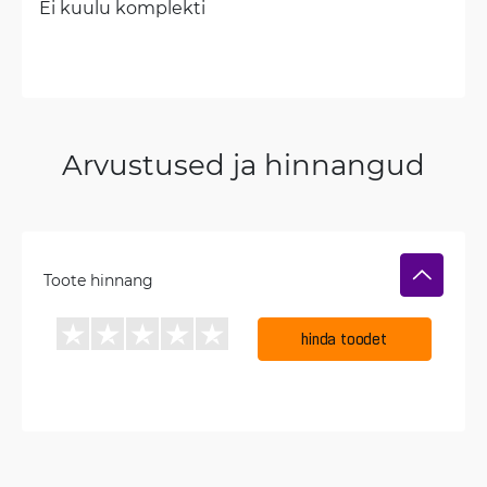
Ei kuulu komplekti
Arvustused ja hinnangud
Toote hinnang
hinda toodet