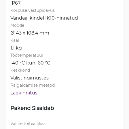
IP67
Korpuse vastupidavus
Vandaalikindel IK10-hinnatud
Mõõde
Ø143 x 108.4 mm
Kaal
1.1 kg
Töötemperatuur
-40 °C kuni 60 °C
Keskkond
Välistingimustes
Paigaldamise meetod
Laekinnitus
Pakend Sisaldab
Väline toiteallikas