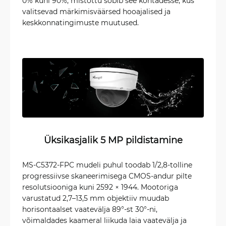
0% kuni 90%, mistõttu sobib see kohtadesse, kus
valitsevad märkimisväärsed hooajalised ja
keskkonnatingimuste muutused.
Üksikasjalik 5 MP pildistamine
MS-C5372-FPC mudeli puhul toodab 1/2,8-tolline
progressiivse skaneerimisega CMOS-andur pilte
resolutsiooniga kuni 2592 × 1944. Mootoriga
varustatud 2,7–13,5 mm objektiiv muudab
horisontaalset vaatevälja 89°-st 30°-ni,
võimaldades kaameral liikuda laia vaatevälja ja