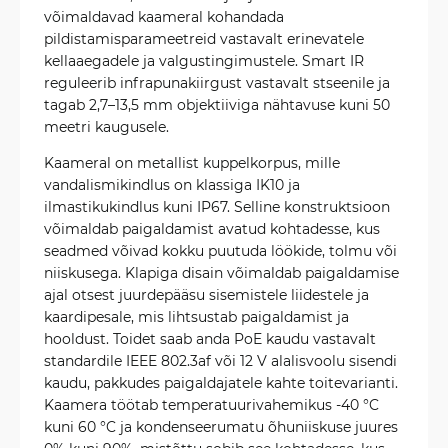
võimaldavad kaameral kohandada
pildistamisparameetreid vastavalt erinevatele
kellaaegadele ja valgustingimustele. Smart IR
reguleerib infrapunakiirgust vastavalt stseenile ja
tagab 2,7–13,5 mm objektiiviga nähtavuse kuni 50
meetri kaugusele.
Kaameral on metallist kuppelkorpus, mille
vandalismikindlus on klassiga IK10 ja
ilmastikukindlus kuni IP67. Selline konstruktsioon
võimaldab paigaldamist avatud kohtadesse, kus
seadmed võivad kokku puutuda löökide, tolmu või
niiskusega. Klapiga disain võimaldab paigaldamise
ajal otsest juurdepääsu sisemistele liidestele ja
kaardipesale, mis lihtsustab paigaldamist ja
hooldust. Toidet saab anda PoE kaudu vastavalt
standardile IEEE 802.3af või 12 V alalisvoolu sisendi
kaudu, pakkudes paigaldajatele kahte toitevarianti.
Kaamera töötab temperatuurivahemikus -40 °C
kuni 60 °C ja kondenseerumatu õhuniiskuse juures