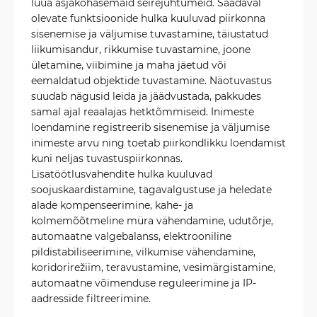
luua asjakohasemaid seirejuhtumeid. Saadaval
olevate funktsioonide hulka kuuluvad piirkonna
sisenemise ja väljumise tuvastamine, täiustatud
liikumisandur, rikkumise tuvastamine, joone
ületamine, viibimine ja maha jäetud või
eemaldatud objektide tuvastamine. Näotuvastus
suudab nägusid leida ja jäädvustada, pakkudes
samal ajal reaalajas hetktõmmiseid. Inimeste
loendamine registreerib sisenemise ja väljumise
inimeste arvu ning toetab piirkondlikku loendamist
kuni neljas tuvastuspiirkonnas.
Lisatöötlusvahendite hulka kuuluvad
soojuskaardistamine, tagavalgustuse ja heledate
alade kompenseerimine, kahe- ja
kolmemõõtmeline müra vähendamine, udutõrje,
automaatne valgebalanss, elektrooniline
pildistabiliseerimine, vilkumise vähendamine,
koridorirežiim, teravustamine, vesimärgistamine,
automaatne võimenduse reguleerimine ja IP-
aadresside filtreerimine.