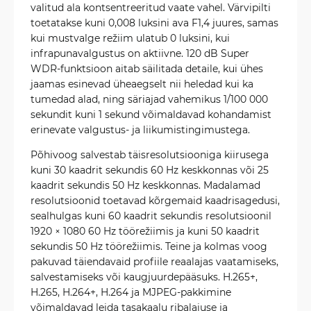
valitud ala kontsentreeritud vaate vahel. Värvipilti
toetatakse kuni 0,008 luksini ava F1,4 juures, samas
kui mustvalge režiim ulatub 0 luksini, kui
infrapunavalgustus on aktiivne. 120 dB Super
WDR-funktsioon aitab säilitada detaile, kui ühes
jaamas esinevad üheaegselt nii heledad kui ka
tumedad alad, ning säriajad vahemikus 1/100 000
sekundit kuni 1 sekund võimaldavad kohandamist
erinevate valgustus- ja liikumistingimustega.
Põhivoog salvestab täisresolutsiooniga kiirusega
kuni 30 kaadrit sekundis 60 Hz keskkonnas või 25
kaadrit sekundis 50 Hz keskkonnas. Madalamad
resolutsioonid toetavad kõrgemaid kaadrisagedusi,
sealhulgas kuni 60 kaadrit sekundis resolutsioonil
1920 × 1080 60 Hz töörežiimis ja kuni 50 kaadrit
sekundis 50 Hz töörežiimis. Teine ja kolmas voog
pakuvad täiendavaid profiile reaalajas vaatamiseks,
salvestamiseks või kaugjuurdepääsuks. H.265+,
H.265, H.264+, H.264 ja MJPEG-pakkimine
võimaldavad leida tasakaalu ribalaiuse ja