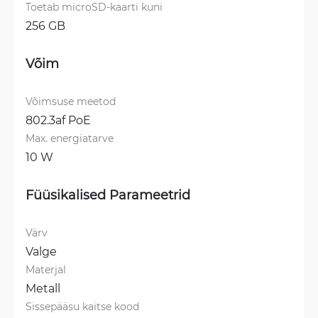
Toetab microSD-kaarti kuni
256 GB
Võim
Võimsuse meetod
802.3af PoE
Max. energiatarve
10 W
Füüsikalised Parameetrid
Värv
Valge
Materjal
Metall
Sissepääsu kaitse kood