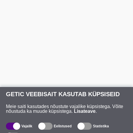
GETIC VEEBISAIT KASUTAB KÜPSISEID
Meie saiti kasutades nõustute vajalike küpsistega. Võite
nõustuda ka muude küpsistega.
Lisateave
.
Vajalik
Eelistused
Statistika