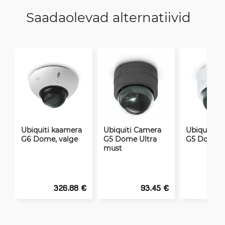
Saadaolevad alternatiivid
Ubiquiti kaamera
Ubiquiti Camera
Ubiquiti C
G6 Dome, valge
G5 Dome Ultra
G5 Dome U
must
326.88 €
93.45 €