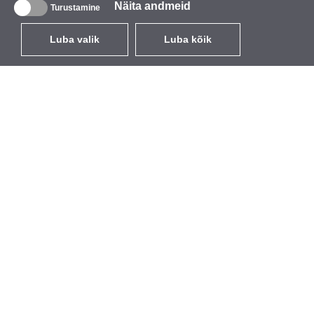
Näita andmeid
Turustamine
Luba valik
Luba kõik
ET
EUR
käibemaksuga 24%
,
Eesti
Kataloog
Teave
Juhtmevabad seadmed
Ettevõttest
välitingimustesse
Kaubamärk
Sisseehitatavad antennid
Sündmused
WiFi 5
StarCoins
Antenni patsid
Kontaktid
Hoidikud ja klambrid
Tingimused
Litsentsid
Privaatsuseeskirjad