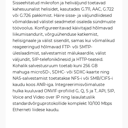
Sisseehitatud mikrofon ja heliväljund toetavad
kahesuunalist helisidet, kasutades G.711, AAC, G.722
või G.726 pakkimist. Häire sisse- ja väljundliidesed
võimaldavad välistel seadmetel osaleda sündmuste
töövoolus. Konfigureeritavad käivitajad hõlmavad
liikumisandurit, võrguühenduse katkemist,
helisignaale ja välist sisendit, samas kui võimalikud
reageeringud hõlmavad FTP- või SMTP-
üleslaadimist, salvestamist mälukaardile, välist
väljundit, SIP-telefonikõnesid ja HTTP-teateid.
Kohalik salvestusruum toetab kuni 256 GB
mahuga microSD-, SDHC- või SDXC-kaarte ning
NAS-salvestamist toetatakse NFS-i või SMB/CIFS-i
kaudu koos ANR-iga. Integreerimisvõimaluste
hulka kuuluvad ONVIF-profiilid G, Q, S ja T, API, SIP,
Voice and Video over IP ning laiaulatuslik
standardvõrguprotokollide komplekt 10/100 Mbps
Etherneti liidese kaudu.