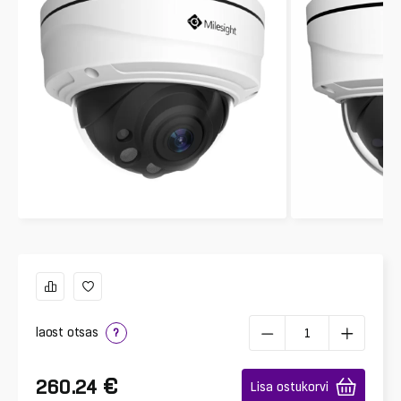
laost otsas
?
€
260.24
Lisa ostukorvi