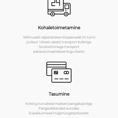
Kohaletoimetamine
Tellimused väljastatakse tööpäevadel 24 tunni
jooksul. Uksest ukseni transport kulleriga.
Soodushinnaga transport
pakiautomaatidesse kogu Eestis.
Tasumine
Kiired ja turvalised maksed pangakaardiga.
Pangaülekanded eurodes.
Eripakkumised hulgimüügitaotlustele.