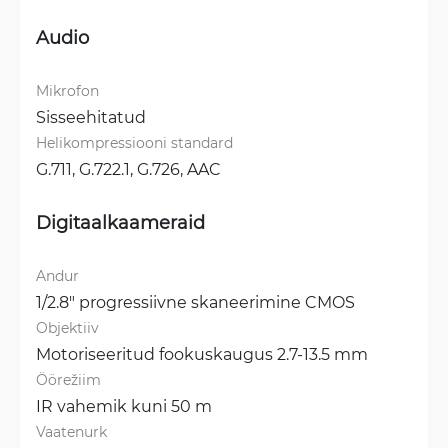
Audio
Mikrofon
Sisseehitatud
Helikompressiooni standard
G.711, 
G.722.1, 
G.726, 
AAC
Digitaalkaameraid
Andur
1/2.8" progressiivne skaneerimine CMOS
Objektiiv
Motoriseeritud fookuskaugus 2.7-13.5 mm
Öörežiim
IR vahemik kuni 50 m
Vaatenurk